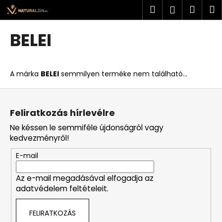
K
Ugrás
Keresés
Kosá
M
Bejelent
a
o
fő
Vissza
Vissza
s
tartalomhoz
BELEI
á
M
r
i
A márka
BELEI
semmilyen terméke nem található...
t
k
L
e
á
Feliratkozás hírlevélre
r
b
Ne késsen le semmiféle újdonságról vagy
e
l
kedvezményről!
s
é
?
E-mail
c
Az e-mail megadásával elfogadja az
adatvédelem feltételeit.
KERESÉS
FELIRATKOZÁS