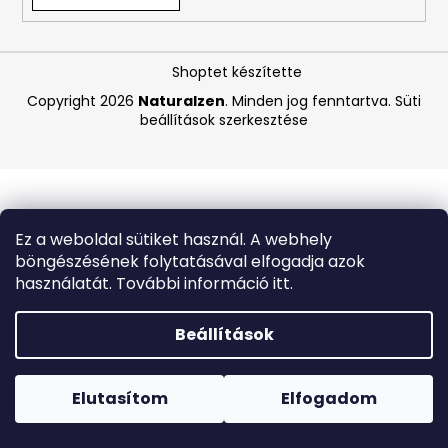
A
Shoptet készítette
j
á
Copyright 2026
Naturalzen
. Minden jog fenntartva.
Süti
beállítások szerkesztése
n
l
j
u
k
Ez a weboldal sütiket használ. A webhely
böngészésének folytatásával elfogadja azok
PASTA
használatát. További információ itt.
DEL
CAPITANO
FEHÉRÍTŐ
Beállítások
FOGKRÉM
OXYACTION
Forró napokon nem javasoljuk a csomagautomatákba
75
történő kézbesítést. A magas hőmérsékletre érzékeny
ML
termékek átvételkor nem biztos, hogy optimális állapotban
Elutasítom
Elfogadom
lesznek.
1
170