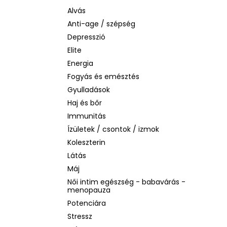
BIODERMA PHOTODERM AQUAFLUID
INVISIBLE SPF 50+ – LÁTHATATLAN
Alvás
ARCVÉDŐ KRÉM, 40 ML
Anti-age / szépség
2 480 Ft
Depresszió
Korábbi:
6 870 Ft
Elite
Energia
Fogyás és emésztés
Gyulladások
Haj és bőr
Immunitás
Ízületek / csontok / izmok
Koleszterin
Látás
Máj
Női intim egészség - babavárás -
menopauza
Potenciára
Stressz