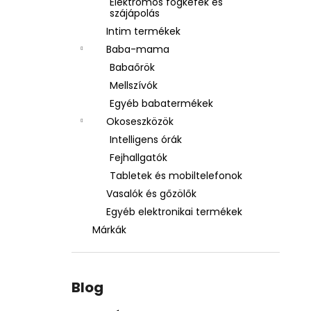
Elektromos fogkefék és
szájápolás
Intim termékek
Baba-mama
Babaőrök
Mellszívók
Egyéb babatermékek
Okoseszközök
Intelligens órák
Fejhallgatók
Tabletek és mobiltelefonok
Vasalók és gőzölők
Egyéb elektronikai termékek
Márkák
Blog