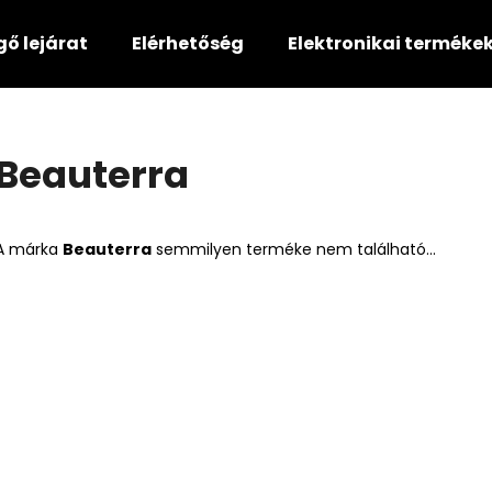
gő lejárat
Elérhetőség
Elektronikai terméke
Mit keres?
Beauterra
KERESÉS
A márka
Beauterra
semmilyen terméke nem található...
Ajánljuk