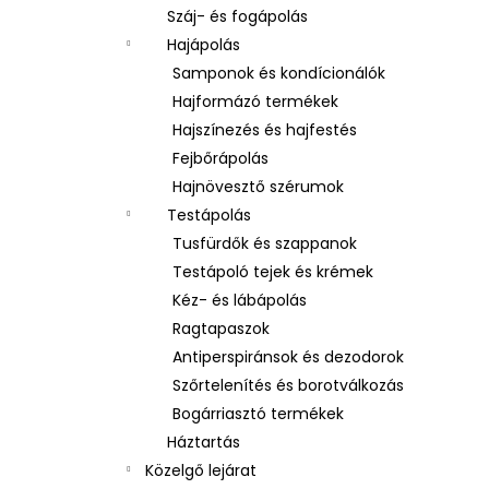
Száj- és fogápolás
Hajápolás
Samponok és kondícionálók
Hajformázó termékek
Hajszínezés és hajfestés
Fejbőrápolás
Hajnövesztő szérumok
Testápolás
Tusfürdők és szappanok
Testápoló tejek és krémek
Kéz- és lábápolás
Ragtapaszok
Antiperspiránsok és dezodorok
Szőrtelenítés és borotválkozás
Bogárriasztó termékek
Háztartás
Közelgő lejárat