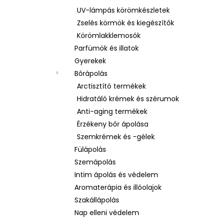
UV-lámpás körömkészletek
Zselés körmök és kiegészítők
Körömlakklemosók
Parfümök és illatok
Gyerekek
Bőrápolás
Arctisztító termékek
Hidratáló krémek és szérumok
Anti-aging termékek
Érzékeny bőr ápolása
Szemkrémek és -gélek
Fülápolás
Szemápolás
Intim ápolás és védelem
Aromaterápia és illóolajok
Szakállápolás
Nap elleni védelem