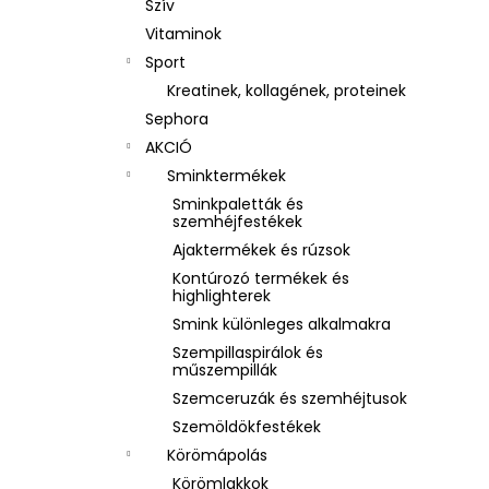
Szív
Vitaminok
Sport
Kreatinek, kollagének, proteinek
Sephora
AKCIÓ
Sminktermékek
Sminkpaletták és
szemhéjfestékek
Ajaktermékek és rúzsok
Kontúrozó termékek és
highlighterek
Smink különleges alkalmakra
Szempillaspirálok és
műszempillák
Szemceruzák és szemhéjtusok
Szemöldökfestékek
Körömápolás
Körömlakkok