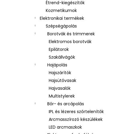
Étrend-kiegészítők
Kozmetikumok
Elektronikai termékek
Szépségápolás
Borotvák és trimmerek
Elektromos borotvák
Epilátorok
Szakállvágók
Hajápolás
Hajszárítók
Hajsütővasak
Hajvasalók
Multistylerek
Bőr- és arcápolás
IPL és lézeres szőrtelenítők
Arcmasszírozó készülékek
LED arcmaszkok