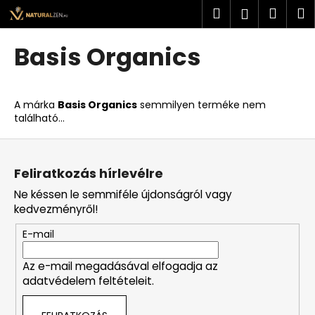
K
Ugrás
Keresés
Kosá
M
Bejelent
a
o
fő
Vissza
Vissza
s
tartalomhoz
Basis Organics
á
M
r
i
A márka
Basis Organics
semmilyen terméke nem
t
található...
k
L
e
á
r
Feliratkozás hírlevélre
b
e
Ne késsen le semmiféle újdonságról vagy
l
s
kedvezményről!
é
?
E-mail
c
Az e-mail megadásával elfogadja az
adatvédelem feltételeit.
KERESÉS