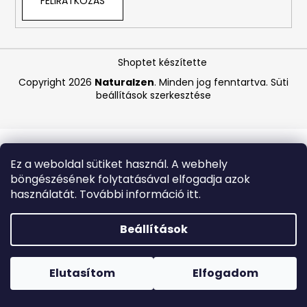
FELIRATKOZÁS
A
j
Shoptet készítette
á
Copyright 2026
Naturalzen
. Minden jog fenntartva.
Süti
n
beállítások szerkesztése
l
j
u
k
Ez a weboldal sütiket használ. A webhely
böngészésének folytatásával elfogadja azok
DAENG
használatát. További információ itt.
GI
MEO
RI
Beállítások
–
REGENERÁLÓ
Forró napokon nem javasoljuk a csomagautomatákba
KOREAI
történő kézbesítést. A magas hőmérsékletre érzékeny
GYÓGYNÖVÉNYES
termékek átvételkor nem biztos, hogy optimális állapotban
Elutasítom
Elfogadom
KÚRA
lesznek.
GINSENGGEL
ÉS