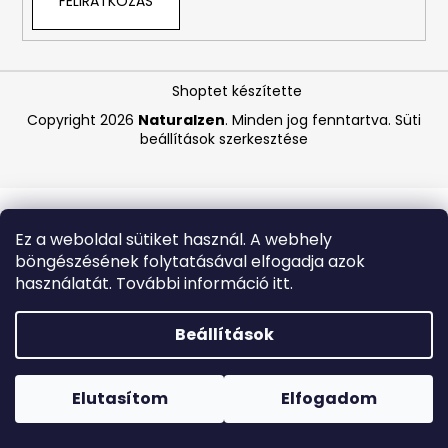
FELIRATKOZÁS
A
j
Shoptet készítette
á
Copyright 2026
Naturalzen
. Minden jog fenntartva.
Süti
n
beállítások szerkesztése
l
j
u
k
Ez a weboldal sütiket használ. A webhely
böngészésének folytatásával elfogadja azok
SOL
használatát. További információ itt.
DE
JANEIRO
RIO
Beállítások
RADIANCE
SPF
Forró napokon nem javasoljuk a csomagautomatákba
50,
történő kézbesítést. A magas hőmérsékletre érzékeny
FRISSÍTŐ
termékek átvételkor nem biztos, hogy optimális állapotban
Elutasítom
Elfogadom
ÉS
lesznek.
HIDRATÁLÓ
BŐRVÉDŐ