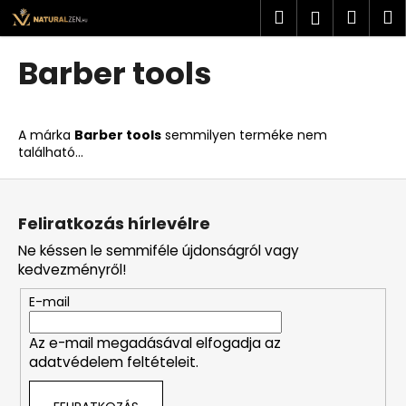
K
Ugrás
Keresés
Kosá
M
Bejelent
a
o
fő
Vissza
Vissza
s
tartalomhoz
Barber tools
á
M
r
i
A márka
Barber tools
semmilyen terméke nem
t
található...
k
L
e
á
r
Feliratkozás hírlevélre
b
e
Ne késsen le semmiféle újdonságról vagy
l
s
kedvezményről!
é
?
E-mail
c
Az e-mail megadásával elfogadja az
adatvédelem feltételeit.
KERESÉS