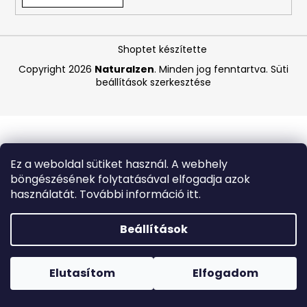
A
Shoptet készítette
j
á
Copyright 2026
Naturalzen
. Minden jog fenntartva.
Süti
beállítások szerkesztése
n
l
j
u
k
Ez a weboldal sütiket használ. A webhely
böngészésének folytatásával elfogadja azok
BEAUTY
használatát. További információ itt.
OF
JOSEON
HIDRATÁLÓ
Beállítások
SZÉRUM
NAPVÉDŐVEL
Forró napokon nem javasoljuk a csomagautomatákba
ÉS
történő kézbesítést. A magas hőmérsékletre érzékeny
GINSENGGEL,
termékek átvételkor nem biztos, hogy optimális állapotban
Elutasítom
Elfogadom
SPF
lesznek.
50+
PA++++,