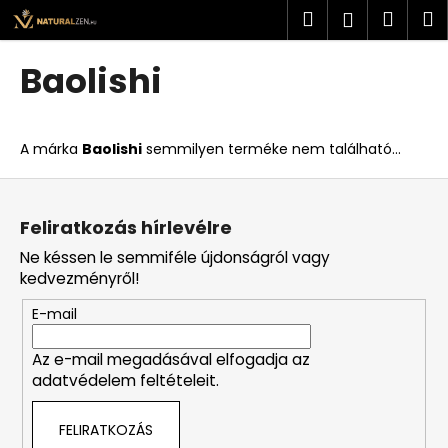
K
Ugrás
Keresés
Kosá
M
Bejelent
a
o
fő
Vissza
Vissza
s
tartalomhoz
Baolishi
á
M
r
i
A márka
Baolishi
semmilyen terméke nem található...
t
k
L
e
á
Feliratkozás hírlevélre
r
b
Ne késsen le semmiféle újdonságról vagy
e
l
kedvezményről!
s
é
?
E-mail
c
Az e-mail megadásával elfogadja az
adatvédelem feltételeit.
KERESÉS
FELIRATKOZÁS