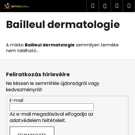
K
Ugrás
Keresés
Kosá
M
Bejelent
a
o
fő
Vissza
Vissza
s
tartalomhoz
Bailleul dermatologie
á
M
r
i
A márka
Bailleul dermatologie
semmilyen terméke
t
nem található...
k
L
e
á
r
Feliratkozás hírlevélre
b
e
Ne késsen le semmiféle újdonságról vagy
l
s
kedvezményről!
é
?
E-mail
c
Az e-mail megadásával elfogadja az
adatvédelem feltételeit.
KERESÉS