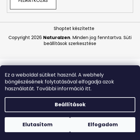
FELIRATKOZÁS
A
j
Shoptet készítette
á
Copyright 2026
Naturalzen
. Minden jog fenntartva.
Süti
n
beállítások szerkesztése
l
j
u
k
Ez a weboldal sütiket használ. A webhely
böngészésének folytatásával elfogadja azok
LA
használatát. További információ itt.
ROCHE-
POSAY
B5
Beállítások
RÁNCTALANÍTÓ
SZÉRUM
Forró napokon nem javasoljuk a csomagautomatákba
ÉRZÉKENY
történő kézbesítést. A magas hőmérsékletre érzékeny
BŐRRE,
termékek átvételkor nem biztos, hogy optimális állapotban
Elutasítom
Elfogadom
10
lesznek.
ML