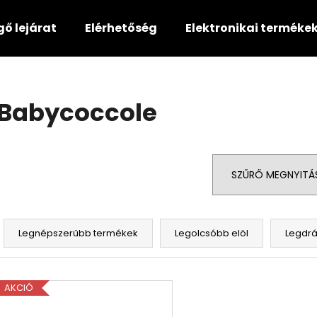
gő lejárat
Elérhetőség
Elektronikai terméke
Mit keres?
Babycoccole
KERESÉS
SZŰRŐ MEGNYITÁ
Ajánljuk
T
e
Legnépszerűbb termékek
Legolcsóbb elöl
Legdr
r
m
T
é
AKCIÓ
e
k
r