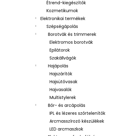
Étrend-kiegészítők
Kozmetikumok
Elektronikai termékek
Szépségápolás
Borotvák és trimmerek
Elektromos borotvák
Epilátorok
Szakállvágók
Hajápolás
Hajszárítók
Hajsütővasak
Hajvasalók
Multistylerek
Bőr- és arcápolás
IPL és lézeres szőrtelenítők
Arcmasszírozó készülékek
LED arcmaszkok