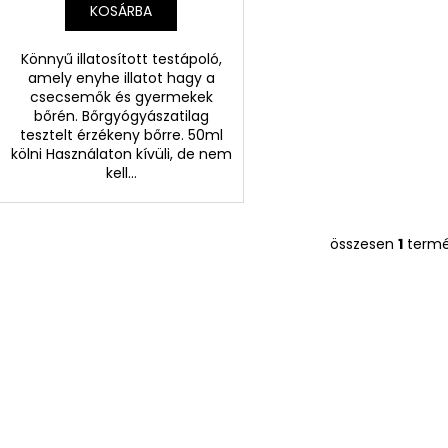
KOSÁRBA
Könnyű illatosított testápoló,
amely enyhe illatot hagy a
csecsemők és gyermekek
bőrén. Bőrgyógyászatilag
tesztelt érzékeny bőrre. 50ml
kölni Használaton kívüli, de nem
kell...
összesen
1
term
L
i
s
t
a
i
r
á
n