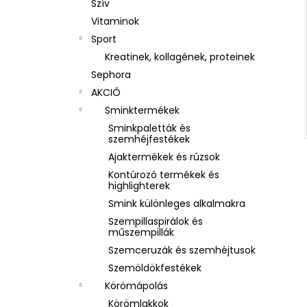
Szív
Vitaminok
Sport
Kreatinek, kollagének, proteinek
Sephora
AKCIÓ
Sminktermékek
Sminkpaletták és
szemhéjfestékek
Ajaktermékek és rúzsok
Kontúrozó termékek és
highlighterek
Smink különleges alkalmakra
Szempillaspirálok és
műszempillák
Szemceruzák és szemhéjtusok
Szemöldökfestékek
Körömápolás
Körömlakkok