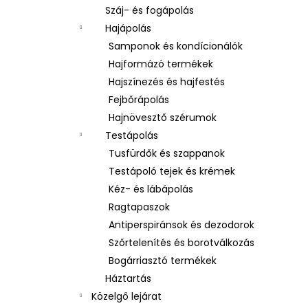
Száj- és fogápolás
Hajápolás
Samponok és kondícionálók
Hajformázó termékek
Hajszínezés és hajfestés
Fejbőrápolás
Hajnövesztő szérumok
Testápolás
Tusfürdők és szappanok
Testápoló tejek és krémek
Kéz- és lábápolás
Ragtapaszok
Antiperspiránsok és dezodorok
Szőrtelenítés és borotválkozás
Bogárriasztó termékek
Háztartás
Közelgő lejárat