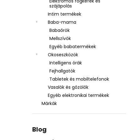
Elektromos fogkefék és
szájápolás
Intim termékek
Baba-mama
Babaőrök
Mellszívók
Egyéb babatermékek
Okoseszközök
Intelligens órák
Fejhallgatók
Tabletek és mobiltelefonok
Vasalók és gőzölők
Egyéb elektronikai termékek
Márkák
Blog