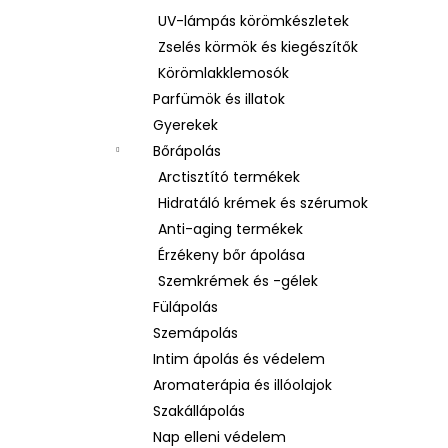
UV-lámpás körömkészletek
Zselés körmök és kiegészítők
Körömlakklemosók
Parfümök és illatok
Gyerekek
Bőrápolás
Arctisztító termékek
Hidratáló krémek és szérumok
Anti-aging termékek
Érzékeny bőr ápolása
Szemkrémek és -gélek
Fülápolás
Szemápolás
Intim ápolás és védelem
Aromaterápia és illóolajok
Szakállápolás
Nap elleni védelem