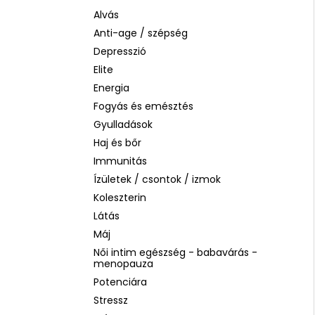
LA ROCHE-POSAY B5 RÁNCTALANÍTÓ
SZÉRUM ÉRZÉKENY BŐRRE, 10 ML
Alvás
Anti-age / szépség
1 760 Ft
Korábbi:
4 580 Ft
Depresszió
Elite
Energia
Fogyás és emésztés
Gyulladások
Haj és bőr
Immunitás
Ízületek / csontok / izmok
Koleszterin
Látás
Máj
Női intim egészség - babavárás -
menopauza
Potenciára
Stressz