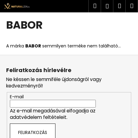
K
Ugrás
Keresés
Kosá
M
Bejelent
a
o
fő
Vissza
Vissza
s
tartalomhoz
BABOR
á
M
r
i
A márka
BABOR
semmilyen terméke nem található...
t
k
L
e
á
Feliratkozás hírlevélre
r
b
Ne késsen le semmiféle újdonságról vagy
e
l
kedvezményről!
s
é
?
E-mail
c
Az e-mail megadásával elfogadja az
adatvédelem feltételeit.
KERESÉS
FELIRATKOZÁS