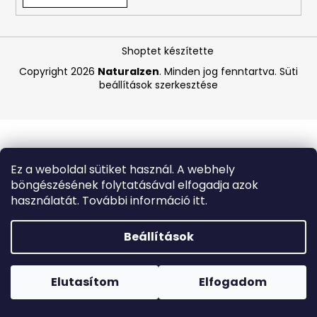
A
Shoptet készítette
j
á
Copyright 2026
Naturalzen
. Minden jog fenntartva.
Süti
beállítások szerkesztése
n
l
j
u
k
Ez a weboldal sütiket használ. A webhely
böngészésének folytatásával elfogadja azok
BEAUTY
használatát. További információ itt.
OF
JOSEON
HIDRATÁLÓ
Beállítások
SZÉRUM
NAPVÉDŐVEL
Forró napokon nem javasoljuk a csomagautomatákba
ÉS
történő kézbesítést. A magas hőmérsékletre érzékeny
GINSENGGEL,
termékek átvételkor nem biztos, hogy optimális állapotban
Elutasítom
Elfogadom
SPF
lesznek.
50+
PA++++,