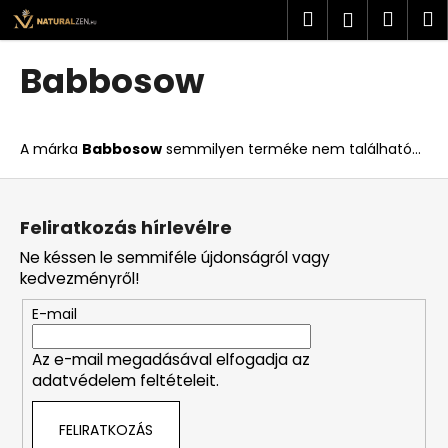
K
Ugrás
Keresés
Kosá
M
Bejelent
a
o
fő
Vissza
Vissza
s
tartalomhoz
Babbosow
á
M
r
i
A márka
Babbosow
semmilyen terméke nem található...
t
k
L
e
á
Feliratkozás hírlevélre
r
b
Ne késsen le semmiféle újdonságról vagy
e
l
kedvezményről!
s
é
?
E-mail
c
Az e-mail megadásával elfogadja az
adatvédelem feltételeit.
KERESÉS
FELIRATKOZÁS