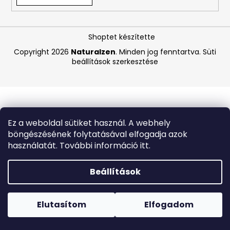
A
Shoptet készítette
j
á
Copyright 2026
Naturalzen
. Minden jog fenntartva.
Süti
beállítások szerkesztése
n
l
j
u
k
Ez a weboldal sütiket használ. A webhely
böngészésének folytatásával elfogadja azok
BIODERMA
használatát. További információ itt.
PHOTODERM
AQUAFLUID
INVISIBLE
Beállítások
SPF
50+
Forró napokon nem javasoljuk a csomagautomatákba
–
történő kézbesítést. A magas hőmérsékletre érzékeny
LÁTHATATLAN
termékek átvételkor nem biztos, hogy optimális állapotban
Elutasítom
Elfogadom
ARCVÉDŐ
lesznek.
KRÉM,
40