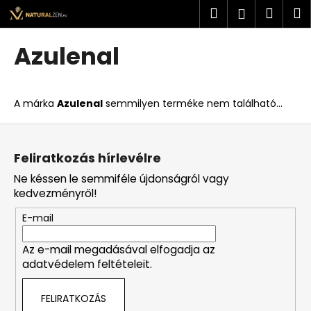
K
Ugrás
Keresés
Kosá
M
Bejelent
a
o
fő
Vissza
Vissza
s
tartalomhoz
Azulenal
á
M
r
i
A márka
Azulenal
semmilyen terméke nem található...
t
k
L
e
á
Feliratkozás hírlevélre
r
b
Ne késsen le semmiféle újdonságról vagy
e
l
kedvezményről!
s
é
?
E-mail
c
Az e-mail megadásával elfogadja az
adatvédelem feltételeit.
KERESÉS
FELIRATKOZÁS