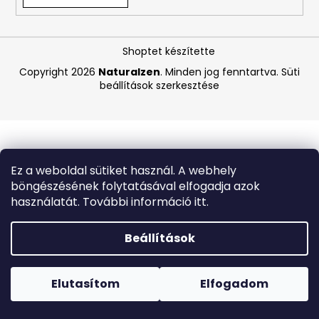
A
Shoptet készítette
j
á
Copyright 2026
Naturalzen
. Minden jog fenntartva.
Süti
beállítások szerkesztése
n
l
j
u
k
Ez a weboldal sütiket használ. A webhely
böngészésének folytatásával elfogadja azok
BIODERMA
használatát. További információ itt.
ATODERM
TUSOLÓOLAJ
200
Beállítások
ML
Forró napokon nem javasoljuk a csomagautomatákba
1
történő kézbesítést. A magas hőmérsékletre érzékeny
870
termékek átvételkor nem biztos, hogy optimális állapotban
Elutasítom
Elfogadom
Ft
lesznek.
Korábbi:
6