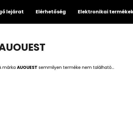
gő lejárat
Elérhetőség
Elektronikai terméke
Mit keres?
AUOUEST
KERESÉS
A márka
AUOUEST
semmilyen terméke nem található...
Ajánljuk