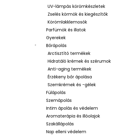
UV-lámpás körömkészletek
Zselés körmök és kiegészítők
Körömlakklemosók
Parfümök és illatok
Gyerekek
Bőrápolás
Arctisztító termékek
Hidratáló krémek és szérumok
Anti-aging termékek
Érzékeny bőr ápolása
Szemkrémek és -gélek
Fülápolás
Szemápolás
Intim ápolás és védelem
Aromaterápia és illóolajok
Szakállápolás
Nap elleni védelem