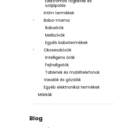
Elektromos fogkefék és
szájápolás
Intim termékek
Baba-mama
Babaőrök
Mellszívók
Egyéb babatermékek
Okoseszközök
Intelligens órák
Fejhallgatók
Tabletek és mobiltelefonok
Vasalók és gőzölők
Egyéb elektronikai termékek
Márkák
Blog