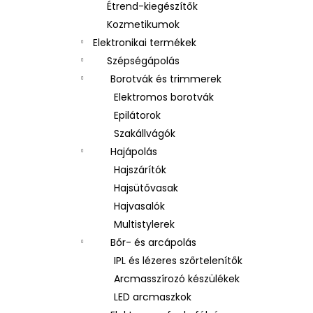
Étrend-kiegészítők
Kozmetikumok
Elektronikai termékek
Szépségápolás
Borotvák és trimmerek
Elektromos borotvák
Epilátorok
Szakállvágók
Hajápolás
Hajszárítók
Hajsütővasak
Hajvasalók
Multistylerek
Bőr- és arcápolás
IPL és lézeres szőrtelenítők
Arcmasszírozó készülékek
LED arcmaszkok