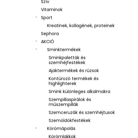
Szív
Vitaminok
Sport
Kreatinek, kollagének, proteinek
Sephora
AKCIÓ
Sminktermékek
Sminkpaletták és
szemhéjfestékek
Ajaktermékek és rúzsok
Kontúrozó termékek és
highlighterek
Smink különleges alkalmakra
Szempillaspirálok és
műszempillák
Szemceruzák és szemhéjtusok
Szemöldökfestékek
Körömápolás
Körömlakkok