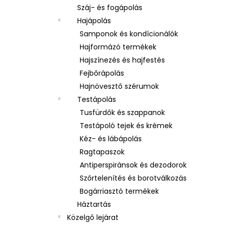
Száj- és fogápolás
Hajápolás
Samponok és kondícionálók
Hajformázó termékek
Hajszínezés és hajfestés
Fejbőrápolás
Hajnövesztő szérumok
Testápolás
Tusfürdők és szappanok
Testápoló tejek és krémek
Kéz- és lábápolás
Ragtapaszok
Antiperspiránsok és dezodorok
Szőrtelenítés és borotválkozás
Bogárriasztó termékek
Háztartás
Közelgő lejárat