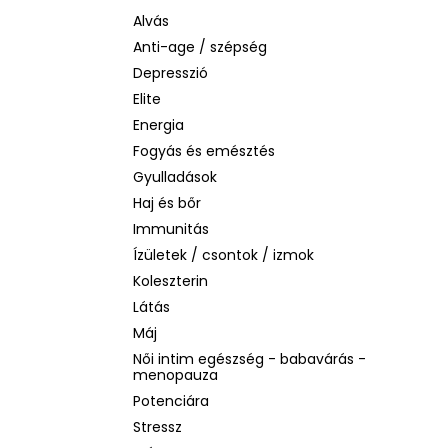
LA ROCHE-POSAY B5 RÁNCTALANÍTÓ
SZÉRUM ÉRZÉKENY BŐRRE, 10 ML
Alvás
Anti-age / szépség
1 760 Ft
Korábbi:
4 580 Ft
Depresszió
Elite
Energia
Fogyás és emésztés
Gyulladások
Haj és bőr
Immunitás
Ízületek / csontok / izmok
Koleszterin
Látás
Máj
Női intim egészség - babavárás -
menopauza
Potenciára
Stressz