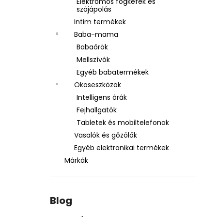
Elektromos fogkefék és
szájápolás
Intim termékek
Baba-mama
Babaőrök
Mellszívók
Egyéb babatermékek
Okoseszközök
Intelligens órák
Fejhallgatók
Tabletek és mobiltelefonok
Vasalók és gőzölők
Egyéb elektronikai termékek
Márkák
Blog