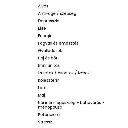
LA ROCHE-POSAY B5 RÁNCTALANÍTÓ
SZÉRUM ÉRZÉKENY BŐRRE, 10 ML
Alvás
Anti-age / szépség
1 760 Ft
Korábbi:
4 580 Ft
Depresszió
Elite
Energia
Fogyás és emésztés
Gyulladások
Haj és bőr
Immunitás
Ízületek / csontok / izmok
Koleszterin
Látás
Máj
Női intim egészség - babavárás -
menopauza
Potenciára
Stressz