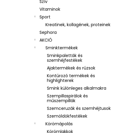
Szív
Vitaminok
Sport
Kreatinek, kollagének, proteinek
Sephora
AKCIÓ
Sminktermékek
Sminkpaletták és
szemhéjfestékek
Ajaktermékek és rúzsok
Kontúrozó termékek és
highlighterek
Smink különleges alkalmakra
Szempillaspirálok és
műszempillák
Szemceruzák és szemhéjtusok
Szemöldökfestékek
Körömápolás
Körömlakkok