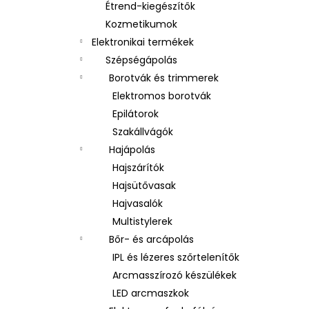
Étrend-kiegészítők
Kozmetikumok
Elektronikai termékek
Szépségápolás
Borotvák és trimmerek
Elektromos borotvák
Epilátorok
Szakállvágók
Hajápolás
Hajszárítók
Hajsütővasak
Hajvasalók
Multistylerek
Bőr- és arcápolás
IPL és lézeres szőrtelenítők
Arcmasszírozó készülékek
LED arcmaszkok