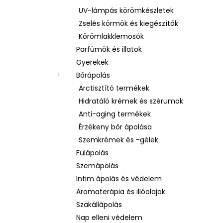
UV-lámpás körömkészletek
Zselés körmök és kiegészítők
Körömlakklemosók
Parfümök és illatok
Gyerekek
Bőrápolás
Arctisztító termékek
Hidratáló krémek és szérumok
Anti-aging termékek
Érzékeny bőr ápolása
Szemkrémek és -gélek
Fülápolás
Szemápolás
Intim ápolás és védelem
Aromaterápia és illóolajok
Szakállápolás
Nap elleni védelem