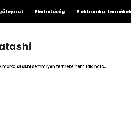
gő lejárat
Elérhetőség
Elektronikai terméke
Mit keres?
atashi
KERESÉS
A márka
atashi
semmilyen terméke nem található...
Ajánljuk