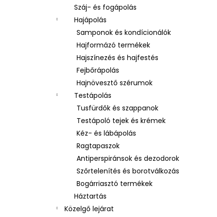
Száj- és fogápolás
Hajápolás
Samponok és kondícionálók
Hajformázó termékek
Hajszínezés és hajfestés
Fejbőrápolás
Hajnövesztő szérumok
Testápolás
Tusfürdők és szappanok
Testápoló tejek és krémek
Kéz- és lábápolás
Ragtapaszok
Antiperspiránsok és dezodorok
Szőrtelenítés és borotválkozás
Bogárriasztó termékek
Háztartás
Közelgő lejárat