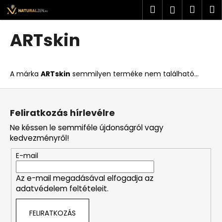
K
Ugrás
Keresés
Kosá
M
Bejelent
a
o
fő
Vissza
Vissza
s
tartalomhoz
ARTskin
á
M
r
i
A márka
ARTskin
semmilyen terméke nem található...
t
k
L
e
á
Feliratkozás hírlevélre
r
b
Ne késsen le semmiféle újdonságról vagy
e
l
kedvezményről!
s
é
?
E-mail
c
Az e-mail megadásával elfogadja az
adatvédelem feltételeit.
KERESÉS
FELIRATKOZÁS