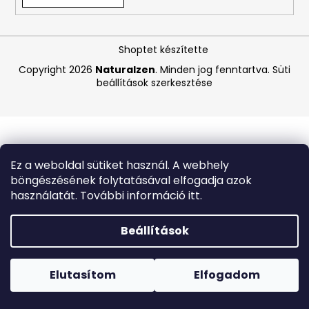
A
Shoptet készítette
j
á
Copyright 2026
Naturalzen
. Minden jog fenntartva.
Süti
beállítások szerkesztése
n
l
j
u
k
Ez a weboldal sütiket használ. A webhely
böngészésének folytatásával elfogadja azok
BIODERMA
használatát. További információ itt.
PHOTODERM
PEDIATRICS
TESTÁPOLÓ
Beállítások
KRÉM
SPF
Forró napokon nem javasoljuk a csomagautomatákba
50+
történő kézbesítést. A magas hőmérsékletre érzékeny
100
termékek átvételkor nem biztos, hogy optimális állapotban
Elutasítom
Elfogadom
ML
lesznek.
(LEJÁRAT:
6/26)