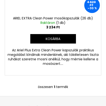
Ft
4 620
Korábbi:
FT
1
–30 %
220
Ft
ARIEL EXTRA Clean Power mosókapszulák (26 db)
Raktáron
(1 db)
3 234 Ft
KOSÁRBA
Az Ariel Plus Extra Clean Power kapszulák praktikus
megoldást kínálnak mindenkinek, aki tökéletesen tiszta
ruhákat szeretne mosni anélkül, hogy mérnie kellene a
mosószert....
összesen
1
termék
L
i
L
s
á
t