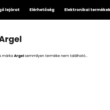
gő lejárat
Elérhetőség
Elektronikai terméke
Mit keres?
Argel
KERESÉS
A márka
Argel
semmilyen terméke nem található...
Ajánljuk