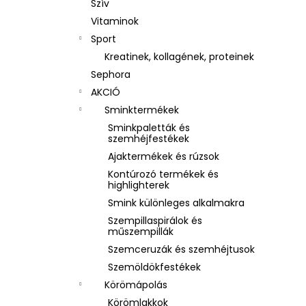
Szív
Vitaminok
Sport
Kreatinek, kollagének, proteinek
Sephora
AKCIÓ
Sminktermékek
Sminkpaletták és
szemhéjfestékek
Ajaktermékek és rúzsok
Kontúrozó termékek és
highlighterek
Smink különleges alkalmakra
Szempillaspirálok és
műszempillák
Szemceruzák és szemhéjtusok
Szemöldökfestékek
Körömápolás
Körömlakkok