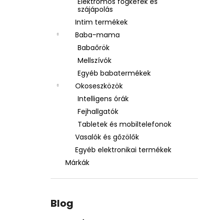
Elektromos fogkefék és
szájápolás
Intim termékek
Baba-mama
Babaőrök
Mellszívók
Egyéb babatermékek
Okoseszközök
Intelligens órák
Fejhallgatók
Tabletek és mobiltelefonok
Vasalók és gőzölők
Egyéb elektronikai termékek
Márkák
Blog