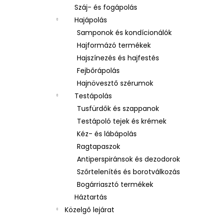
Száj- és fogápolás
Hajápolás
Samponok és kondícionálók
Hajformázó termékek
Hajszínezés és hajfestés
Fejbőrápolás
Hajnövesztő szérumok
Testápolás
Tusfürdők és szappanok
Testápoló tejek és krémek
Kéz- és lábápolás
Ragtapaszok
Antiperspiránsok és dezodorok
Szőrtelenítés és borotválkozás
Bogárriasztó termékek
Háztartás
Közelgő lejárat