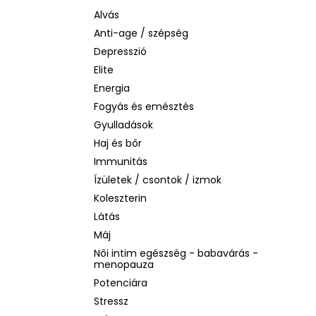
SOL DE JANEIRO RIO RADIANCE BODY
LOTION – SPF 50 TESTÁPOLÓ, 200 ML
Alvás
Anti-age / szépség
2 930 Ft
Korábbi:
14 990 Ft
Depresszió
Elite
Energia
Fogyás és emésztés
Gyulladások
Haj és bőr
Immunitás
Ízületek / csontok / izmok
Koleszterin
Látás
Máj
Női intim egészség - babavárás -
menopauza
Potenciára
Stressz