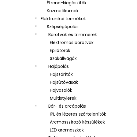
Étrend-kiegészítők
Kozmetikumok
Elektronikai termékek
Szépségápolás
Borotvák és trimmerek
Elektromos borotvák
Epilátorok
Szakállvágók
Hajápolás
Hajszárítók
Hajsütővasak
Hajvasalók
Multistylerek
Bőr- és arcápolás
IPL és lézeres szőrtelenítők
Arcmasszírozó készülékek
LED arcmaszkok