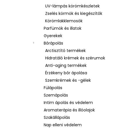
UV-lámpás körömkészletek
Zselés körmök és kiegészítők
Körömlakklemosók
Parfümök és illatok
Gyerekek
Bőrápolás
Arctisztító termékek
Hidratáló krémek és szérumok
Anti-aging termékek
Érzékeny bőr ápolása
Szemkrémek és -gélek
Fülápolás
Szemápolás
Intim ápolás és védelem
Aromaterápia és illóolajok
Szakállápolás
Nap elleni védelem