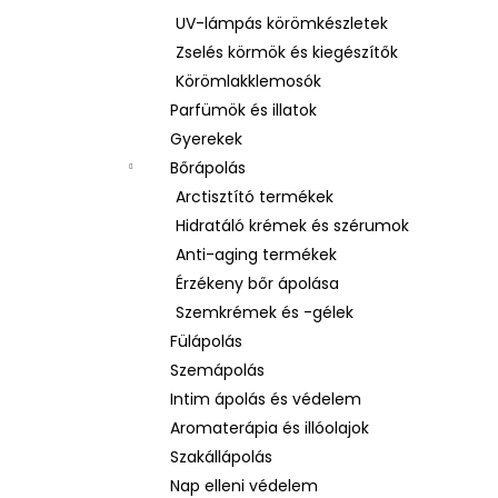
UV-lámpás körömkészletek
Zselés körmök és kiegészítők
Körömlakklemosók
Parfümök és illatok
Gyerekek
Bőrápolás
Arctisztító termékek
Hidratáló krémek és szérumok
Anti-aging termékek
Érzékeny bőr ápolása
Szemkrémek és -gélek
Fülápolás
Szemápolás
Intim ápolás és védelem
Aromaterápia és illóolajok
Szakállápolás
Nap elleni védelem