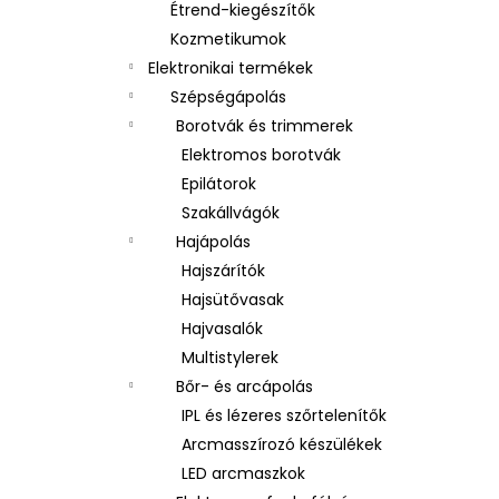
Étrend-kiegészítők
Kozmetikumok
Elektronikai termékek
Szépségápolás
Borotvák és trimmerek
Elektromos borotvák
Epilátorok
Szakállvágók
Hajápolás
Hajszárítók
Hajsütővasak
Hajvasalók
Multistylerek
Bőr- és arcápolás
IPL és lézeres szőrtelenítők
Arcmasszírozó készülékek
LED arcmaszkok