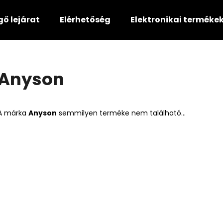
gő lejárat
Elérhetőség
Elektronikai terméke
Mit keres?
Anyson
KERESÉS
A márka
Anyson
semmilyen terméke nem található...
Ajánljuk