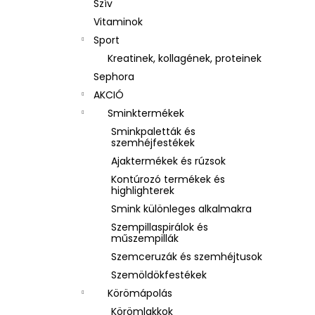
Szív
Vitaminok
Sport
Kreatinek, kollagének, proteinek
Sephora
AKCIÓ
Sminktermékek
Sminkpaletták és
szemhéjfestékek
Ajaktermékek és rúzsok
Kontúrozó termékek és
highlighterek
Smink különleges alkalmakra
Szempillaspirálok és
műszempillák
Szemceruzák és szemhéjtusok
Szemöldökfestékek
Körömápolás
Körömlakkok