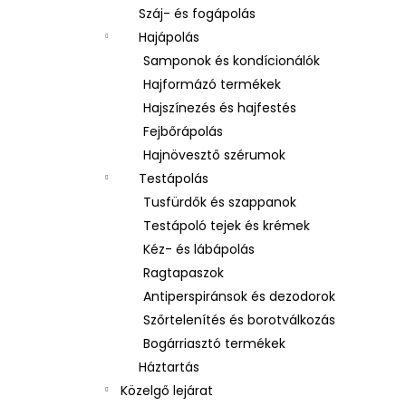
Száj- és fogápolás
Hajápolás
Samponok és kondícionálók
Hajformázó termékek
Hajszínezés és hajfestés
Fejbőrápolás
Hajnövesztő szérumok
Testápolás
Tusfürdők és szappanok
Testápoló tejek és krémek
Kéz- és lábápolás
Ragtapaszok
Antiperspiránsok és dezodorok
Szőrtelenítés és borotválkozás
Bogárriasztó termékek
Háztartás
Közelgő lejárat