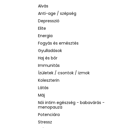
LA ROCHE-POSAY B5 RÁNCTALANÍTÓ
SZÉRUM ÉRZÉKENY BŐRRE, 10 ML
Alvás
Anti-age / szépség
1 760 Ft
Korábbi:
4 580 Ft
Depresszió
Elite
Energia
Fogyás és emésztés
Gyulladások
Haj és bőr
Immunitás
Ízületek / csontok / izmok
Koleszterin
Látás
Máj
Női intim egészség - babavárás -
menopauza
Potenciára
Stressz