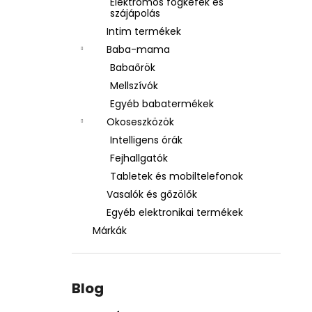
Elektromos fogkefék és
szájápolás
Intim termékek
Baba-mama
Babaőrök
Mellszívók
Egyéb babatermékek
Okoseszközök
Intelligens órák
Fejhallgatók
Tabletek és mobiltelefonok
Vasalók és gőzölők
Egyéb elektronikai termékek
Márkák
Blog