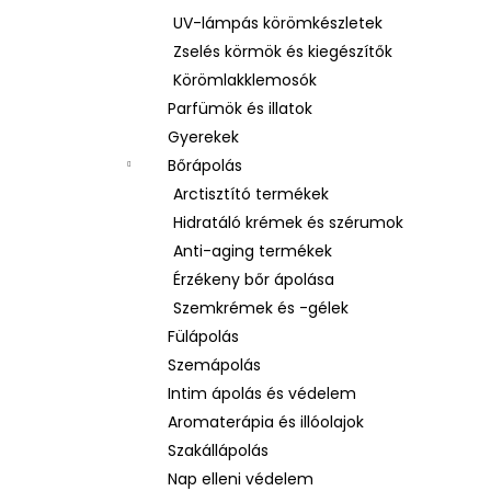
UV-lámpás körömkészletek
Zselés körmök és kiegészítők
Körömlakklemosók
Parfümök és illatok
Gyerekek
Bőrápolás
Arctisztító termékek
Hidratáló krémek és szérumok
Anti-aging termékek
Érzékeny bőr ápolása
Szemkrémek és -gélek
Fülápolás
Szemápolás
Intim ápolás és védelem
Aromaterápia és illóolajok
Szakállápolás
Nap elleni védelem