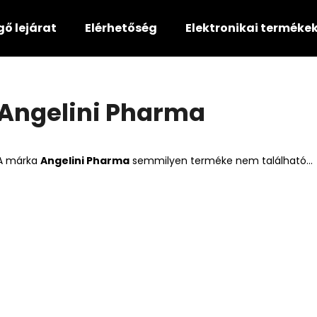
gő lejárat
Elérhetőség
Elektronikai terméke
Mit keres?
Angelini Pharma
KERESÉS
A márka
Angelini Pharma
semmilyen terméke nem található...
Ajánljuk