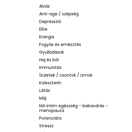
BIODERMA PHOTODERM AQUAFLUID
INVISIBLE SPF 50+ – LÁTHATATLAN
Alvás
ARCVÉDŐ KRÉM, 40 ML
Anti-age / szépség
2 480 Ft
Depresszió
Korábbi:
6 870 Ft
Elite
Energia
Fogyás és emésztés
Gyulladások
Haj és bőr
Immunitás
Ízületek / csontok / izmok
Koleszterin
Látás
Máj
Női intim egészség - babavárás -
menopauza
Potenciára
Stressz