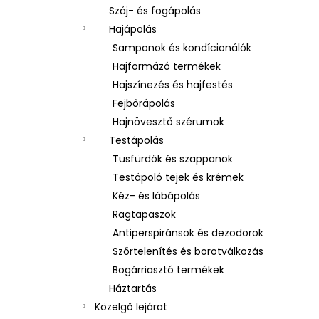
Száj- és fogápolás
Hajápolás
Samponok és kondícionálók
Hajformázó termékek
Hajszínezés és hajfestés
Fejbőrápolás
Hajnövesztő szérumok
Testápolás
Tusfürdők és szappanok
Testápoló tejek és krémek
Kéz- és lábápolás
Ragtapaszok
Antiperspiránsok és dezodorok
Szőrtelenítés és borotválkozás
Bogárriasztó termékek
Háztartás
Közelgő lejárat