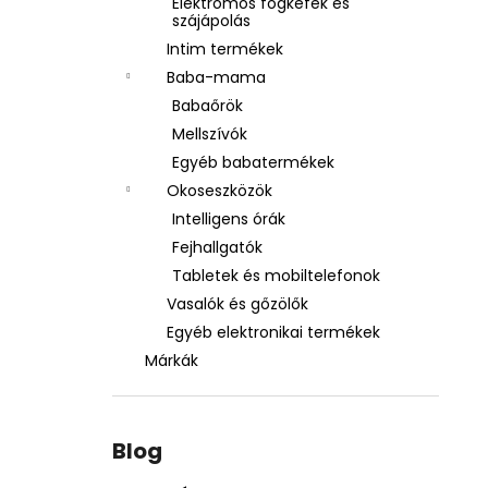
Elektromos fogkefék és
szájápolás
Intim termékek
Baba-mama
Babaőrök
Mellszívók
Egyéb babatermékek
Okoseszközök
Intelligens órák
Fejhallgatók
Tabletek és mobiltelefonok
Vasalók és gőzölők
Egyéb elektronikai termékek
Márkák
Blog