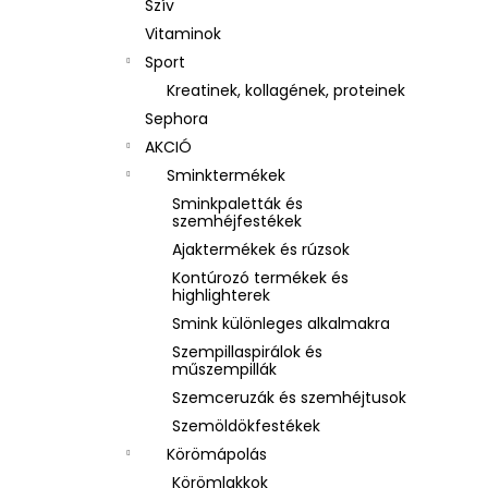
Szív
Vitaminok
Sport
Kreatinek, kollagének, proteinek
Sephora
AKCIÓ
Sminktermékek
Sminkpaletták és
szemhéjfestékek
Ajaktermékek és rúzsok
Kontúrozó termékek és
highlighterek
Smink különleges alkalmakra
Szempillaspirálok és
műszempillák
Szemceruzák és szemhéjtusok
Szemöldökfestékek
Körömápolás
Körömlakkok