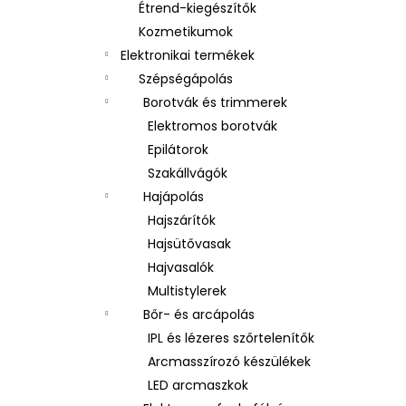
Étrend-kiegészítők
Kozmetikumok
Elektronikai termékek
Szépségápolás
Borotvák és trimmerek
Elektromos borotvák
Epilátorok
Szakállvágók
Hajápolás
Hajszárítók
Hajsütővasak
Hajvasalók
Multistylerek
Bőr- és arcápolás
IPL és lézeres szőrtelenítők
Arcmasszírozó készülékek
LED arcmaszkok