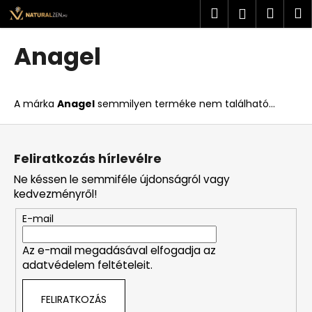
K
Ugrás
Keresés
Kosá
M
Bejelent
a
o
fő
Vissza
Vissza
s
tartalomhoz
Anagel
á
M
r
i
A márka
Anagel
semmilyen terméke nem található...
t
k
L
e
á
Feliratkozás hírlevélre
r
b
Ne késsen le semmiféle újdonságról vagy
e
l
kedvezményről!
s
é
?
E-mail
c
Az e-mail megadásával elfogadja az
adatvédelem feltételeit.
KERESÉS
FELIRATKOZÁS