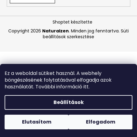
A
Shoptet készítette
j
á
Copyright 2026
Naturalzen
. Minden jog fenntartva.
Süti
beállítások szerkesztése
n
l
j
u
k
Ez a weboldal sütiket használ. A webhely
böngészésének folytatásával elfogadja azok
MEDIBLANC
használatát. További információ itt.
KIDS
RASPBERRY
GYERMEK
Beállítások
FOGKRÉM,
MÁLNA
Forró napokon nem javasoljuk a csomagautomatákba
ÍZŰ,
történő kézbesítést. A magas hőmérsékletre érzékeny
50
termékek átvételkor nem biztos, hogy optimális állapotban
Elutasítom
Elfogadom
ML,
lesznek.
EXP:
03/2026