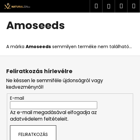
K
Ugrás
Keresés
Kosá
M
Bejelent
a
o
fő
Vissza
Vissza
s
tartalomhoz
Amoseeds
á
M
r
i
A márka
Amoseeds
semmilyen terméke nem található...
t
k
L
e
á
Feliratkozás hírlevélre
r
b
Ne késsen le semmiféle újdonságról vagy
e
l
kedvezményről!
s
é
?
E-mail
c
Az e-mail megadásával elfogadja az
adatvédelem feltételeit.
KERESÉS
FELIRATKOZÁS