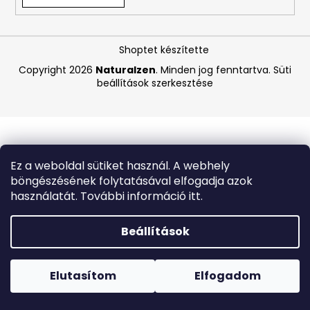
A
Shoptet készítette
j
á
Copyright 2026
Naturalzen
. Minden jog fenntartva.
Süti
beállítások szerkesztése
n
l
j
u
k
Ez a weboldal sütiket használ. A webhely
böngészésének folytatásával elfogadja azok
EPATORIL
használatát. További információ itt.
PLUS
®
30
Beállítások
TABLETTA
Forró napokon nem javasoljuk a csomagautomatákba
1
történő kézbesítést. A magas hőmérsékletre érzékeny
250
termékek átvételkor nem biztos, hogy optimális állapotban
Elutasítom
Elfogadom
Ft
lesznek.
Korábbi:
10