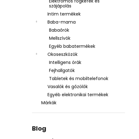
Elektromos fogkefék és
szájápolás
Intim termékek
Baba-mama
Babaőrök
Mellszívók
Egyéb babatermékek
Okoseszközök
Intelligens órák
Fejhallgatók
Tabletek és mobiltelefonok
Vasalók és gőzölők
Egyéb elektronikai termékek
Márkák
Blog