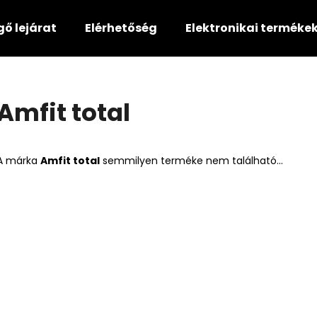
gő lejárat
Elérhetőség
Elektronikai terméke
Mit keres?
Amfit total
KERESÉS
A márka
Amfit total
semmilyen terméke nem található...
Ajánljuk