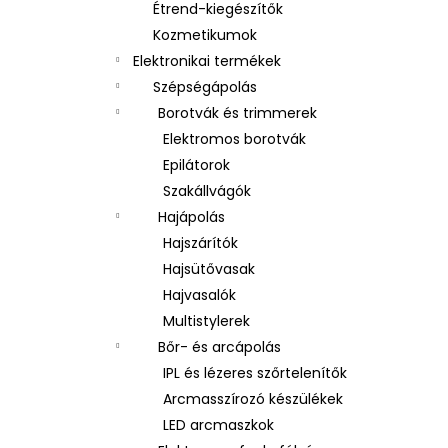
Étrend-kiegészítők
Kozmetikumok
Elektronikai termékek
Szépségápolás
Borotvák és trimmerek
Elektromos borotvák
Epilátorok
Szakállvágók
Hajápolás
Hajszárítók
Hajsütővasak
Hajvasalók
Multistylerek
Bőr- és arcápolás
IPL és lézeres szőrtelenítők
Arcmasszírozó készülékek
LED arcmaszkok