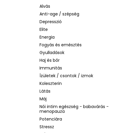
BIODERMA PHOTODERM AQUAFLUID
INVISIBLE SPF 50+ – LÁTHATATLAN
Alvás
ARCVÉDŐ KRÉM, 40 ML
Anti-age / szépség
2 480 Ft
Depresszió
Korábbi:
6 870 Ft
Elite
Energia
Fogyás és emésztés
Gyulladások
Haj és bőr
Immunitás
Ízületek / csontok / izmok
Koleszterin
Látás
Máj
Női intim egészség - babavárás -
menopauza
Potenciára
Stressz