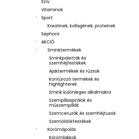
Szív
Vitaminok
Sport
Kreatinek, kollagének, proteinek
Sephora
AKCIÓ
Sminktermékek
Sminkpaletták és
szemhéjfestékek
Ajaktermékek és rúzsok
Kontúrozó termékek és
highlighterek
Smink különleges alkalmakra
Szempillaspirálok és
műszempillák
Szemceruzák és szemhéjtusok
Szemöldökfestékek
Körömápolás
Körömlakkok