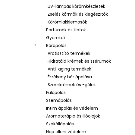
UV-lámpás körömkészletek
Zselés körmök és kiegészítők
Körömlakklemosók
Parfümök és illatok
Gyerekek
Bőrápolás
Arctisztító termékek
Hidratáló krémek és szérumok
Anti-aging termékek
Érzékeny bőr ápolása
Szemkrémek és -gélek
Fülápolás
Szemápolás
Intim ápolás és védelem
Aromaterápia és illóolajok
Szakállápolás
Nap elleni védelem