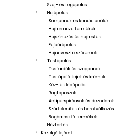
Száj- és fogápolás
Hajápolás
Samponok és kondícionálók
Hajformázó termékek
Hajszínezés és hajfestés
Fejbőrápolás
Hajnövesztő szérumok
Testápolás
Tusfürdők és szappanok
Testápoló tejek és krémek
Kéz- és lábápolás
Ragtapaszok
Antiperspiránsok és dezodorok
Szőrtelenítés és borotválkozás
Bogárriasztó termékek
Háztartás
Közelgő lejárat