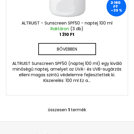
ML
2 180
FT
2
–39 %
480
Ft
ALTRUIST - Sunscreen SPF50 - naptej 100 ml
Korábbi:
Raktáron
(3 db)
6
1 310 Ft
870
Ft
BŐVEBBEN
ALTRUIST Sunscreen SPF50 (naptej 100 ml) egy kiváló
minőségű naptej, amelyet az UVA- és UVB-sugárzás
elleni magas szintű védelemre fejlesztettek ki.
Kiszerelés: 100 ml Ez a...
összesen
1
termék
L
i
L
s
á
t