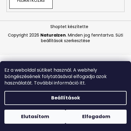
FELIRATKOZÁS
A
j
Shoptet készítette
á
Copyright 2026
Naturalzen
. Minden jog fenntartva.
Süti
n
beállítások szerkesztése
l
j
u
k
Ez a weboldal sütiket használ. A webhely
böngészésének folytatásával elfogadja azok
LA
használatát. További információ itt.
ROCHE-
POSAY
EFFACLAR
Beállítások
DUO+M
HIDRATÁLÓ
Forró napokon nem javasoljuk a csomagautomatákba
KORREKCIÓS
történő kézbesítést. A magas hőmérsékletre érzékeny
GÉL
termékek átvételkor nem biztos, hogy optimális állapotban
Elutasítom
Elfogadom
40
lesznek.
ML
(EXP.: