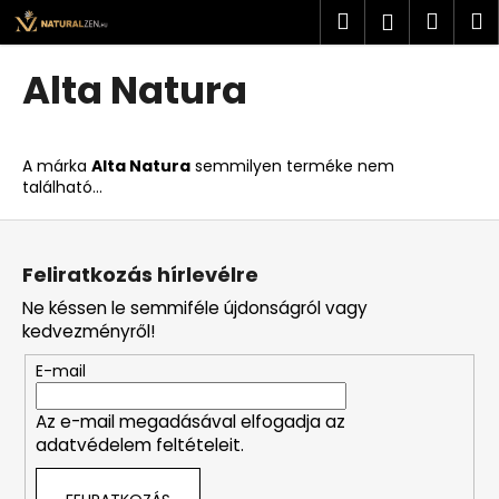
K
Ugrás
Keresés
Kosá
M
Bejelent
a
o
fő
Vissza
Vissza
s
tartalomhoz
Alta Natura
á
M
r
i
A márka
Alta Natura
semmilyen terméke nem
t
található...
k
L
e
á
r
Feliratkozás hírlevélre
b
e
Ne késsen le semmiféle újdonságról vagy
l
s
kedvezményről!
é
?
E-mail
c
Az e-mail megadásával elfogadja az
adatvédelem feltételeit.
KERESÉS