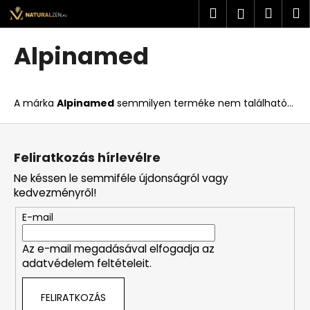
K
Ugrás
Keresés
Kosá
M
Bejelent
a
o
fő
Vissza
Vissza
s
tartalomhoz
Alpinamed
á
M
r
i
A márka
Alpinamed
semmilyen terméke nem található...
t
k
L
e
á
Feliratkozás hírlevélre
r
b
Ne késsen le semmiféle újdonságról vagy
e
l
kedvezményről!
s
é
?
E-mail
c
Az e-mail megadásával elfogadja az
adatvédelem feltételeit.
KERESÉS
FELIRATKOZÁS