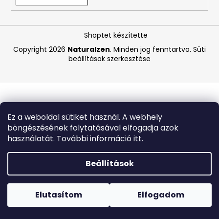
A
Shoptet készítette
j
á
Copyright 2026
Naturalzen
. Minden jog fenntartva.
Süti
beállítások szerkesztése
n
l
j
u
k
Ez a weboldal sütiket használ. A webhely
böngészésének folytatásával elfogadja azok
CARMEX
használatát. További információ itt.
HIDRATÁLÓ
AJAKÁPOLÓ
SPF
Beállítások
30
TRÓPUSI
Forró napokon nem javasoljuk a csomagautomatákba
GYÜMÖLCS
történő kézbesítést. A magas hőmérsékletre érzékeny
4,25
termékek átvételkor nem biztos, hogy optimális állapotban
Elutasítom
Elfogadom
G
lesznek.
340