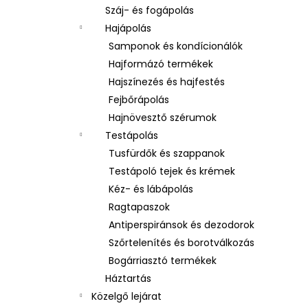
Száj- és fogápolás
Hajápolás
Samponok és kondícionálók
Hajformázó termékek
Hajszínezés és hajfestés
Fejbőrápolás
Hajnövesztő szérumok
Testápolás
Tusfürdők és szappanok
Testápoló tejek és krémek
Kéz- és lábápolás
Ragtapaszok
Antiperspiránsok és dezodorok
Szőrtelenítés és borotválkozás
Bogárriasztó termékek
Háztartás
Közelgő lejárat