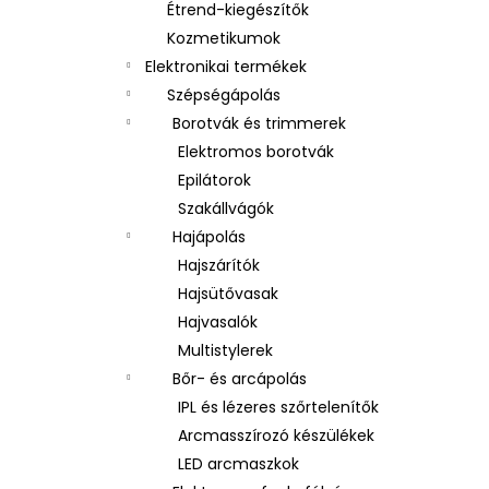
Étrend-kiegészítők
Kozmetikumok
Elektronikai termékek
Szépségápolás
Borotvák és trimmerek
Elektromos borotvák
Epilátorok
Szakállvágók
Hajápolás
Hajszárítók
Hajsütővasak
Hajvasalók
Multistylerek
Bőr- és arcápolás
IPL és lézeres szőrtelenítők
Arcmasszírozó készülékek
LED arcmaszkok