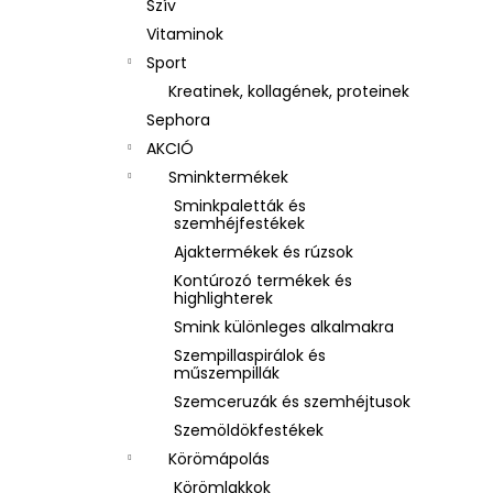
Szív
Vitaminok
Sport
Kreatinek, kollagének, proteinek
Sephora
AKCIÓ
Sminktermékek
Sminkpaletták és
szemhéjfestékek
Ajaktermékek és rúzsok
Kontúrozó termékek és
highlighterek
Smink különleges alkalmakra
Szempillaspirálok és
műszempillák
Szemceruzák és szemhéjtusok
Szemöldökfestékek
Körömápolás
Körömlakkok