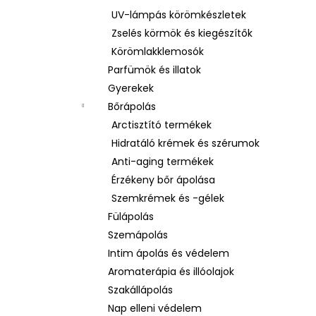
UV-lámpás körömkészletek
Zselés körmök és kiegészítők
Körömlakklemosók
Parfümök és illatok
Gyerekek
Bőrápolás
Arctisztító termékek
Hidratáló krémek és szérumok
Anti-aging termékek
Érzékeny bőr ápolása
Szemkrémek és -gélek
Fülápolás
Szemápolás
Intim ápolás és védelem
Aromaterápia és illóolajok
Szakállápolás
Nap elleni védelem