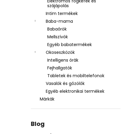
Elektromos fogkefék és
szájápolás
Intim termékek
Baba-mama
Babaőrök
Mellszívók
Egyéb babatermékek
Okoseszközök
Intelligens órák
Fejhallgatók
Tabletek és mobiltelefonok
Vasalók és gőzölők
Egyéb elektronikai termékek
Márkák
Blog