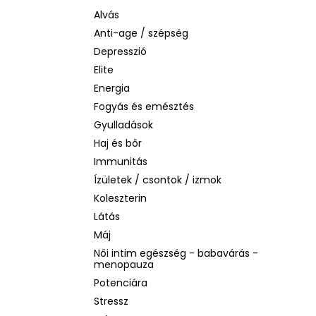
BIODERMA PHOTODERM AQUAFLUID
INVISIBLE SPF 50+ – LÁTHATATLAN
Alvás
ARCVÉDŐ KRÉM, 40 ML
Anti-age / szépség
2 480 Ft
Depresszió
Korábbi:
6 870 Ft
Elite
Energia
Fogyás és emésztés
Gyulladások
Haj és bőr
Immunitás
Ízületek / csontok / izmok
Koleszterin
Látás
Máj
Női intim egészség - babavárás -
menopauza
Potenciára
Stressz