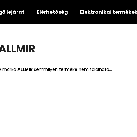
gő lejárat
Elérhetőség
Elektronikai terméke
Mit keres?
ALLMIR
KERESÉS
A márka
ALLMIR
semmilyen terméke nem található...
Ajánljuk