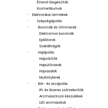
Étrend-kiegészítők
Kozmetikumok
Elektronikai termékek
Szépségápolás
Borotvák és trimmerek
Elektromos borotvák
Epilátorok
Szakállvágók
Hajápolás
Hajszárítók
Hajsütővasak
Hajvasalók
Multistylerek
Bőr- és arcápolás
IPL és lézeres szőrtelenítők
Arcmasszírozó készülékek
LED arcmaszkok