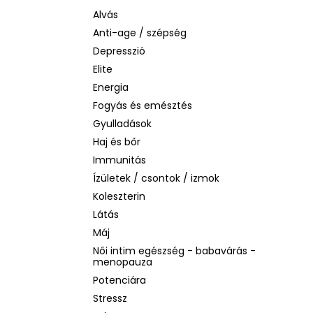
BIODERMA PHOTODERM AQUAFLUID
INVISIBLE SPF 50+ – LÁTHATATLAN
Alvás
ARCVÉDŐ KRÉM, 40 ML
Anti-age / szépség
2 480 Ft
Depresszió
Korábbi:
6 870 Ft
Elite
Energia
Fogyás és emésztés
Gyulladások
Haj és bőr
Immunitás
Ízületek / csontok / izmok
Koleszterin
Látás
Máj
Női intim egészség - babavárás -
menopauza
Potenciára
Stressz