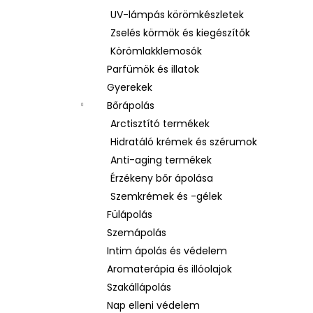
UV-lámpás körömkészletek
Zselés körmök és kiegészítők
Körömlakklemosók
Parfümök és illatok
Gyerekek
Bőrápolás
Arctisztító termékek
Hidratáló krémek és szérumok
Anti-aging termékek
Érzékeny bőr ápolása
Szemkrémek és -gélek
Fülápolás
Szemápolás
Intim ápolás és védelem
Aromaterápia és illóolajok
Szakállápolás
Nap elleni védelem