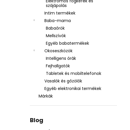
Elektromos fogkefék és
szájápolás
Intim termékek
Baba-mama
Babaőrök
Mellszívók
Egyéb babatermékek
Okoseszközök
Intelligens órák
Fejhallgatók
Tabletek és mobiltelefonok
Vasalók és gőzölők
Egyéb elektronikai termékek
Márkák
Blog