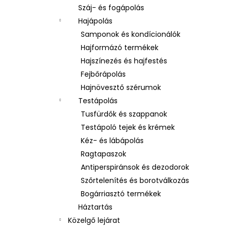
Száj- és fogápolás
Hajápolás
Samponok és kondícionálók
Hajformázó termékek
Hajszínezés és hajfestés
Fejbőrápolás
Hajnövesztő szérumok
Testápolás
Tusfürdők és szappanok
Testápoló tejek és krémek
Kéz- és lábápolás
Ragtapaszok
Antiperspiránsok és dezodorok
Szőrtelenítés és borotválkozás
Bogárriasztó termékek
Háztartás
Közelgő lejárat