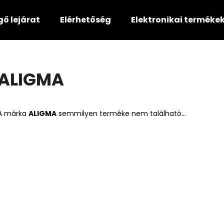
gő lejárat
Elérhetőség
Elektronikai terméke
Mit keres?
ALIGMA
KERESÉS
A márka
ALIGMA
semmilyen terméke nem található...
Ajánljuk