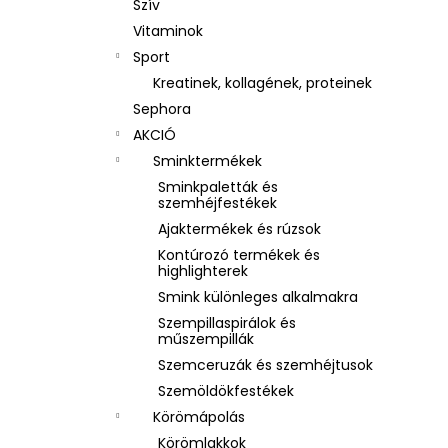
Szív
Vitaminok
Sport
Kreatinek, kollagének, proteinek
Sephora
AKCIÓ
Sminktermékek
Sminkpaletták és
szemhéjfestékek
Ajaktermékek és rúzsok
Kontúrozó termékek és
highlighterek
Smink különleges alkalmakra
Szempillaspirálok és
műszempillák
Szemceruzák és szemhéjtusok
Szemöldökfestékek
Körömápolás
Körömlakkok