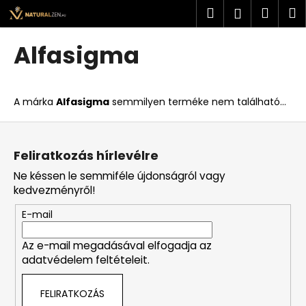
K
Ugrás
Keresés
Kosá
M
Bejelent
a
o
fő
Vissza
Vissza
s
tartalomhoz
Alfasigma
á
M
r
i
A márka
Alfasigma
semmilyen terméke nem található...
t
k
L
e
á
Feliratkozás hírlevélre
r
b
Ne késsen le semmiféle újdonságról vagy
e
l
kedvezményről!
s
é
?
E-mail
c
Az e-mail megadásával elfogadja az
adatvédelem feltételeit.
KERESÉS
FELIRATKOZÁS