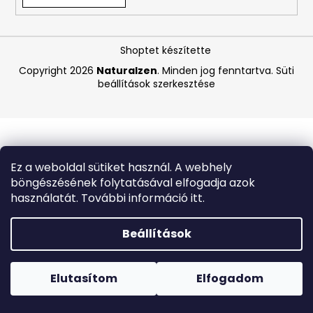
A
Shoptet készítette
j
á
Copyright 2026
Naturalzen
. Minden jog fenntartva.
Süti
beállítások szerkesztése
n
l
j
u
k
Ez a weboldal sütiket használ. A webhely
böngészésének folytatásával elfogadja azok
GOPRO
használatát. További információ itt.
ÚJRATÖLTHETŐ
AKKUMULÁTOR
ENDURO
Beállítások
8
Forró napokon nem javasoljuk a csomagautomatákba
400
történő kézbesítést. A magas hőmérsékletre érzékeny
Ft
termékek átvételkor nem biztos, hogy optimális állapotban
Elutasítom
Elfogadom
Korábbi:
lesznek.
11
760