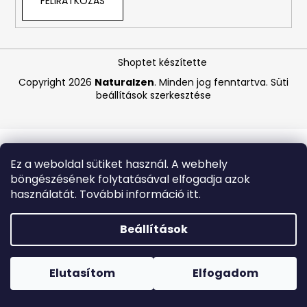
FELIRATKOZÁS
A
j
Shoptet készítette
á
Copyright 2026
Naturalzen
. Minden jog fenntartva.
Süti
n
beállítások szerkesztése
l
j
u
k
Ez a weboldal sütiket használ. A webhely
böngészésének folytatásával elfogadja azok
LA
használatát. További információ itt.
ROCHE-
POSAY
B5
Beállítások
RÁNCTALANÍTÓ
SZÉRUM
Forró napokon nem javasoljuk a csomagautomatákba
ÉRZÉKENY
történő kézbesítést. A magas hőmérsékletre érzékeny
BŐRRE,
termékek átvételkor nem biztos, hogy optimális állapotban
Elutasítom
Elfogadom
10
lesznek.
ML