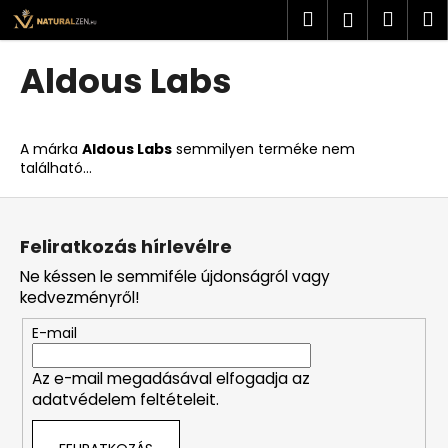
K
Ugrás
Keresés
Kosá
M
Bejelent
a
o
fő
Vissza
Vissza
s
tartalomhoz
Aldous Labs
á
M
r
i
A márka
Aldous Labs
semmilyen terméke nem
t
található...
k
L
e
á
r
Feliratkozás hírlevélre
b
e
Ne késsen le semmiféle újdonságról vagy
l
s
kedvezményről!
é
?
E-mail
c
Az e-mail megadásával elfogadja az
adatvédelem feltételeit.
KERESÉS