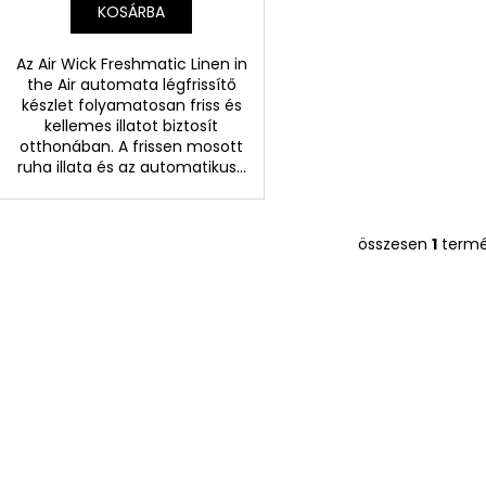
KOSÁRBA
Az Air Wick Freshmatic Linen in
the Air automata légfrissítő
készlet folyamatosan friss és
kellemes illatot biztosít
otthonában. A frissen mosott
ruha illata és az automatikus...
összesen
1
term
L
i
s
t
a
i
r
á
n
y