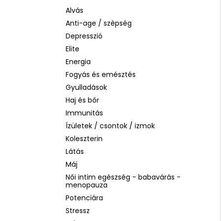
LA ROCHE-POSAY B5 RÁNCTALANÍTÓ
SZÉRUM ÉRZÉKENY BŐRRE, 10 ML
Alvás
Anti-age / szépség
1 760 Ft
Korábbi:
4 580 Ft
Depresszió
Elite
Energia
Fogyás és emésztés
Gyulladások
Haj és bőr
Immunitás
Ízületek / csontok / izmok
Koleszterin
Látás
Máj
Női intim egészség - babavárás -
menopauza
Potenciára
Stressz