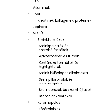
Szív
Vitaminok
Sport
Kreatinek, kollagének, proteinek
Sephora
AKCIÓ
Sminktermékek
Sminkpaletták és
szemhéjfestékek
Ajaktermékek és rúzsok
Kontúrozó termékek és
highlighterek
Smink különleges alkalmakra
Szempillaspirálok és
műszempillák
Szemceruzák és szemhéjtusok
Szemöldökfestékek
Körömápolás
Körömlakkok