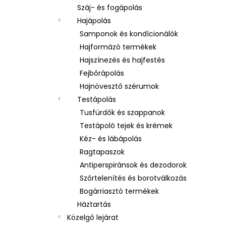
Száj- és fogápolás
Hajápolás
Samponok és kondícionálók
Hajformázó termékek
Hajszínezés és hajfestés
Fejbőrápolás
Hajnövesztő szérumok
Testápolás
Tusfürdők és szappanok
Testápoló tejek és krémek
Kéz- és lábápolás
Ragtapaszok
Antiperspiránsok és dezodorok
Szőrtelenítés és borotválkozás
Bogárriasztó termékek
Háztartás
Közelgő lejárat