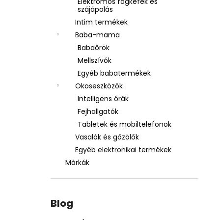
Elektromos fogkefék és
szájápolás
Intim termékek
Baba-mama
Babaőrök
Mellszívók
Egyéb babatermékek
Okoseszközök
Intelligens órák
Fejhallgatók
Tabletek és mobiltelefonok
Vasalók és gőzölők
Egyéb elektronikai termékek
Márkák
Blog