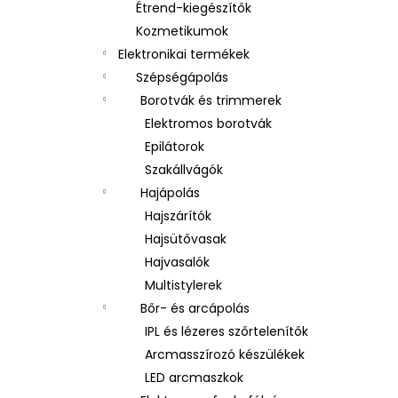
Étrend-kiegészítők
Kozmetikumok
Elektronikai termékek
Szépségápolás
Borotvák és trimmerek
Elektromos borotvák
Epilátorok
Szakállvágók
Hajápolás
Hajszárítók
Hajsütővasak
Hajvasalók
Multistylerek
Bőr- és arcápolás
IPL és lézeres szőrtelenítők
Arcmasszírozó készülékek
LED arcmaszkok