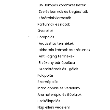
UV-lámpás körömkészletek
Zselés körmök és kiegészítők
Körömlakklemosók
Parfümök és illatok
Gyerekek
Bőrápolás
Arctisztító termékek
Hidratáló krémek és szérumok
Anti-aging termékek
Érzékeny bőr ápolása
Szemkrémek és -gélek
Fülápolás
Szemápolás
Intim ápolás és védelem
Aromaterápia és illóolajok
Szakállápolás
Nap elleni védelem