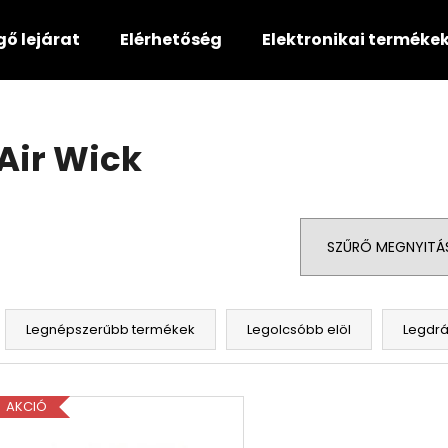
gő lejárat
Elérhetőség
Elektronikai terméke
Mit keres?
Air Wick
KERESÉS
SZŰRŐ MEGNYITÁ
Ajánljuk
T
e
Legnépszerűbb termékek
Legolcsóbb elöl
Legdr
r
m
T
é
AKCIÓ
e
k
r