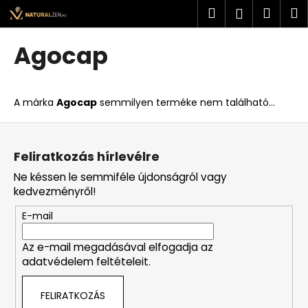
K
Ugrás
Keresés
Kosá
M
Bejelent
a
o
fő
Vissza
Vissza
s
tartalomhoz
Agocap
á
M
r
i
A márka
Agocap
semmilyen terméke nem található...
t
k
L
e
á
Feliratkozás hírlevélre
r
b
Ne késsen le semmiféle újdonságról vagy
e
l
kedvezményről!
s
é
?
E-mail
c
Az e-mail megadásával elfogadja az
adatvédelem feltételeit.
KERESÉS
FELIRATKOZÁS