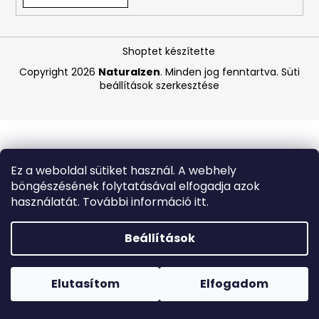
A
Shoptet készítette
j
á
Copyright 2026
Naturalzen
. Minden jog fenntartva.
Süti
beállítások szerkesztése
n
l
j
u
k
Ez a weboldal sütiket használ. A webhely
böngészésének folytatásával elfogadja azok
VICHY
használatát. További információ itt.
CAPITAL
SOLEIL
SPF
Beállítások
50+
HIDRATÁLÓ
Forró napokon nem javasoljuk a csomagautomatákba
FÉNYVÉDŐ
történő kézbesítést. A magas hőmérsékletre érzékeny
TEJ
termékek átvételkor nem biztos, hogy optimális állapotban
Elutasítom
Elfogadom
ARCRA
lesznek.
ÉS
TESTRE