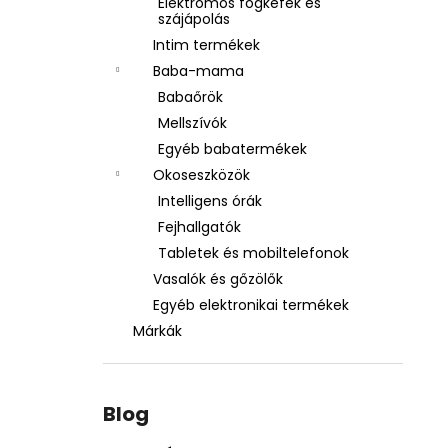
Elektromos fogkefék és
szájápolás
Intim termékek
Baba-mama
Babaőrök
Mellszívók
Egyéb babatermékek
Okoseszközök
Intelligens órák
Fejhallgatók
Tabletek és mobiltelefonok
Vasalók és gőzölők
Egyéb elektronikai termékek
Márkák
Blog