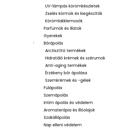
UV-lámpás körömkészletek
Zselés körmök és kiegészítők
Körömlakklemosók
Parfümök és illatok
Gyerekek
Bőrápolás
Arctisztító termékek
Hidratáló krémek és szérumok
Anti-aging termékek
Érzékeny bőr ápolása
Szemkrémek és -gélek
Fülápolás
Szemápolás
Intim ápolás és védelem
Aromaterápia és illóolajok
Szakállápolás
Nap elleni védelem