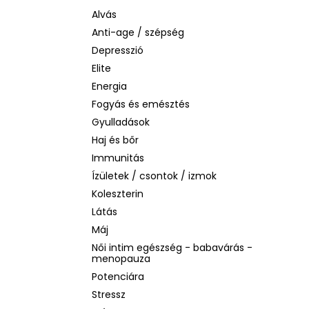
LA ROCHE-POSAY B5 RÁNCTALANÍTÓ
SZÉRUM ÉRZÉKENY BŐRRE, 10 ML
Alvás
Anti-age / szépség
1 760 Ft
Korábbi:
4 580 Ft
Depresszió
Elite
Energia
Fogyás és emésztés
Gyulladások
Haj és bőr
Immunitás
Ízületek / csontok / izmok
Koleszterin
Látás
Máj
Női intim egészség - babavárás -
menopauza
Potenciára
Stressz