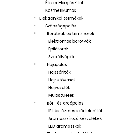
Étrend-kiegészítők
Kozmetikumok
Elektronikai termékek
Szépségápolás
Borotvák és trimmerek
Elektromos borotvák
Epilátorok
Szakállvágók
Hajápolás
Hajszárítók
Hajsütővasak
Hajvasalók
Multistylerek
Bőr- és arcápolás
IPL és lézeres szőrtelenítők
Arcmasszírozó készülékek
LED arcmaszkok