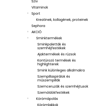
Szív
Vitaminok
Sport
Kreatinek, kollagének, proteinek
Sephora
AKCIÓ
Sminktermékek
Sminkpaletták és
szemhéjfestékek
Ajaktermékek és rúzsok
Kontúrozó termékek és
highlighterek
Smink különleges alkalmakra
Szempillaspirálok és
műszempillák
Szemceruzák és szemhéjtusok
Szemöldökfestékek
Körömápolás
Körömlakkok