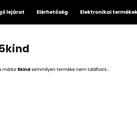
gő lejárat
Elérhetőség
Elektronikai terméke
Mit keres?
5kind
KERESÉS
A márka
5kind
semmilyen terméke nem található...
Ajánljuk