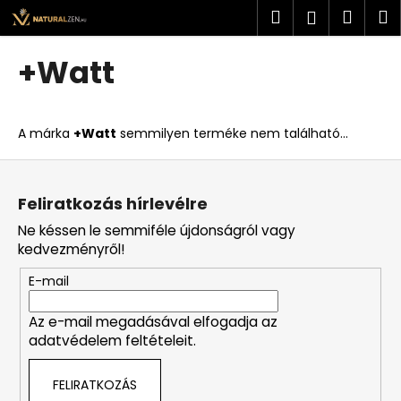
K
Ugrás
Keresés
Kosá
M
Bejelent
a
o
fő
Vissza
Vissza
s
tartalomhoz
+Watt
á
M
r
i
A márka
+Watt
semmilyen terméke nem található...
t
k
L
e
á
Feliratkozás hírlevélre
r
b
Ne késsen le semmiféle újdonságról vagy
e
l
kedvezményről!
s
é
?
E-mail
c
Az e-mail megadásával elfogadja az
adatvédelem feltételeit.
KERESÉS
FELIRATKOZÁS