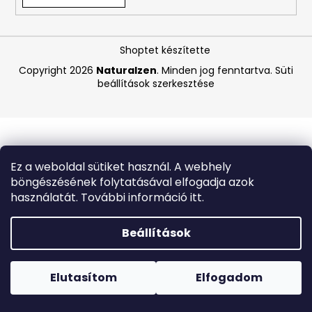
A
Shoptet készítette
j
á
Copyright 2026
Naturalzen
. Minden jog fenntartva.
Süti
beállítások szerkesztése
n
l
j
u
k
Ez a weboldal sütiket használ. A webhely
böngészésének folytatásával elfogadja azok
BEAUTY
használatát. További információ itt.
OF
JOSEON
MATTE
Beállítások
SUN
STICK
Forró napokon nem javasoljuk a csomagautomatákba
MUGWORT
történő kézbesítést. A magas hőmérsékletre érzékeny
+
termékek átvételkor nem biztos, hogy optimális állapotban
Elutasítom
Elfogadom
CAMELIA
lesznek.
SPF50+/PA++++,
18G