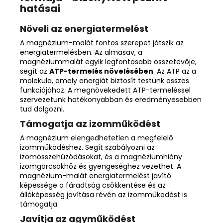
hatásai
Növeli az energiatermelést
A magnézium-malát fontos szerepet játszik az
energiatermelésben
. Az almasav, a
magnéziummalát egyik legfontosabb összetevője,
segít az
ATP-termelés növelésében
. Az ATP az a
molekula, amely energiát biztosít testünk összes
funkciójához. A megnövekedett ATP-termeléssel
szervezetünk hatékonyabban és eredményesebben
tud dolgozni.
Támogatja az izomműködést
A magnézium elengedhetetlen a megfelelő
izomműködéshez
. Segít szabályozni az
izomösszehúzódásokat, és a magnéziumhiány
izomgörcsökhöz és gyengeséghez vezethet. A
magnézium-malát energiatermelést javító
képessége a fáradtság csökkentése és az
állóképesség javítása révén az izomműködést is
támogatja.
Javítja az agyműködést