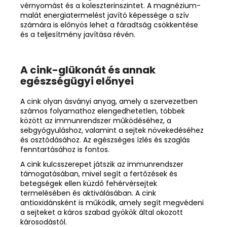
vérnyomást és a koleszterinszintet. A magnézium-
malát energiatermelést javító képessége a szív
számára is előnyös lehet a fáradtság csökkentése
és a teljesítmény javítása révén.
A cink-glükonát és annak
egészségügyi előnyei
A
cink
olyan ásványi anyag, amely a szervezetben
számos folyamathoz elengedhetetlen, többek
között az
immunrendszer működéséhez
, a
sebgyógyuláshoz, valamint a sejtek növekedéséhez
és osztódásához. Az egészséges ízlés és szaglás
fenntartásához is fontos.
A cink kulcsszerepet játszik az immunrendszer
támogatásában, mivel segít a fertőzések és
betegségek ellen küzdő fehérvérsejtek
termelésében és aktiválásában. A cink
antioxidánsként
is működik, amely segít megvédeni
a sejteket a káros szabad gyökök által okozott
károsodástól.