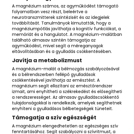
A magnézium számos, az
agyműködést támogató
folyamatban
vesz részt, beleértve a
neurotranszmitterek szintézisét és az idegjelek
továbbítását. Tanulmányok kimutatták, hogy a
magnéziumpótlás javíthatja a kognitív funkciókat, a
memóriát és a hangulatot. A magnézium-malátban
található almasav szintén támogatja az
agyműködést, mivel segít a méreganyagok
eltávolításában és a gyulladás csökkentésében.
Javítja a metabolizmust
A magnézium-malát a bélmozgás szabályozásával
és a bélrendszerben fellépő gyulladások
csökkentésével
javíthatja az emésztést
. A
magnézium segít ellazítani az emésztőrendszer
izmait, ami enyhítheti a székrekedést és elősegítheti
a rendszerességet. Az almasav gyulladáscsökkentő
tulajdonságokkal is rendelkezik, amelyek segíthetnek
enyhíteni a gyulladásos bélbetegségek tüneteit.
Támogatja a szív egészségét
A magnézium elengedhetetlen az
egészséges szív
fenntartásához
. Segít szabályozni a szívritmust, a