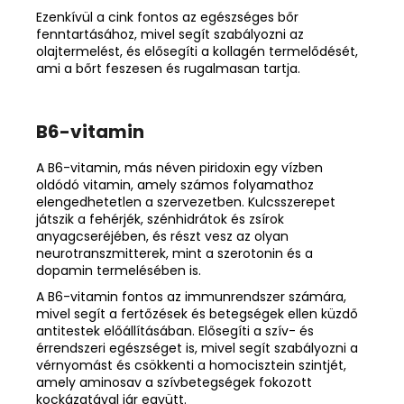
Ezenkívül a cink fontos az egészséges bőr
fenntartásához, mivel segít szabályozni az
olajtermelést, és elősegíti a kollagén termelődését,
ami a bőrt feszesen és rugalmasan tartja.
B6-vitamin
A B6-vitamin, más néven piridoxin egy vízben
oldódó vitamin, amely számos folyamathoz
elengedhetetlen a szervezetben. Kulcsszerepet
játszik a fehérjék, szénhidrátok és zsírok
anyagcseréjében, és részt vesz az olyan
neurotranszmitterek, mint a szerotonin és a
dopamin termelésében is.
A B6-vitamin fontos az immunrendszer számára,
mivel segít a fertőzések és betegségek ellen küzdő
antitestek előállításában. Elősegíti a
szív- és
érrendszeri egészséget
is, mivel segít szabályozni a
vérnyomást és csökkenti a homocisztein szintjét,
amely aminosav a szívbetegségek fokozott
kockázatával jár együtt.