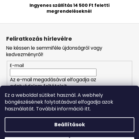
Ingyenes szállítás 14 500 Ft feletti
megrendeléseknél
L
á
Feliratkozás hírlevélre
b
Ne késsen le semmiféle újdonságról vagy
l
kedvezményről!
é
E-mail
c
Az e-mail megadásával elfogadja az
adatvédelem feltételeit.
Ez a weboldal sütiket használ. A webhely
böngészésének folytatásával elfogadja azok
FELIRATKOZÁS
használatát. További információ itt.
Beállítások
Shoptet készítette
Forró napokon nem javasoljuk a csomagautomatákba
történő kézbesítést. A magas hőmérsékletre érzékeny
Copyright 2026
Naturalzen
. Minden jog fenntartva.
Süti