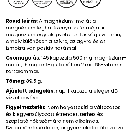
ML
(EXP:02/2026)
210
Rövid
leírás
: A magnézium-malát a
Ft
Korábbi:
magnézium leghatékonyabb formája. A
924
magnézium egy alapvető fontosságú vitamin,
Ft
amely különösen a szívre, az agyra és az
izmokra van pozitív hatással.
Csomagolás
: 145 kapszula 500 mg magnézium-
malát, 15 mg cink-glükonát és 2 mg B6-vitamin
tartalommal.
Tömeg
: 89,5 g.
Ajánlott
adagolás
: napi 1 kapszula elegendő
vízzel bevéve.
Figyelmeztetés
: Nem helyettesíti a változatos
és kiegyensúlyozott étrendet, terhes és
szoptató nők számára nem alkalmas.
Szobahőmérsékleten, kisgyermekek elől elzárva