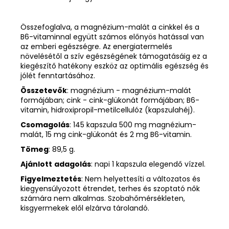
Összefoglalva, a magnézium-malát a cinkkel és a
B6-vitaminnal együtt számos előnyös hatással van
az emberi egészségre. Az energiatermelés
növelésétől a szív egészségének támogatásáig ez a
kiegészítő hatékony eszköz az optimális egészség és
jólét fenntartásához.
Összetevők
: magnézium - magnézium-malát
formájában; cink - cink-glükonát formájában; B6-
vitamin, hidroxipropil-metilcellulóz (kapszulahéj).
Csomagolás
: 145 kapszula 500 mg magnézium-
malát, 15 mg cink-glükonát és 2 mg B6-vitamin.
Tömeg
: 89,5 g.
Ajánlott
adagolás
: napi 1 kapszula elegendő vízzel.
Figyelmeztetés
: Nem helyettesíti a változatos és
kiegyensúlyozott étrendet, terhes és szoptató nők
számára nem alkalmas. Szobahőmérsékleten,
kisgyermekek elől elzárva tárolandó.