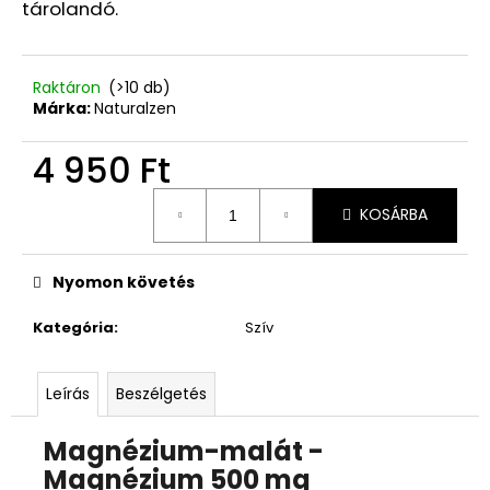
tárolandó.
Raktáron
(>10 db)
Márka:
Naturalzen
4 950 Ft
Egységár:
KOSÁRBA
Nyomon követés
Kategória
:
Szív
Leírás
Beszélgetés
Magnézium-malát -
Magnézium 500 mg