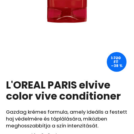
A
j
á
n
l
j
u
1 720
FT
k
–38 %
L'OREAL PARIS elvive
BIODERMA
ATODERM
TUSOLÓOLAJ
color vive conditioner
200
ML
1
Gazdag krémes formula, amely ideális a festett
870
haj védelmére és táplálására, miközben
Ft
Korábbi:
meghosszabbítja a szín intenzitását.
6