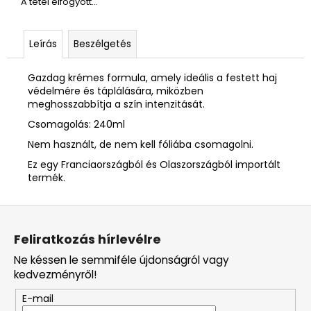
A tétel elfogyott…
Leírás
Beszélgetés
Gazdag krémes formula, amely ideális a festett haj
védelmére és táplálására, miközben
meghosszabbítja a szín intenzitását.
Csomagolás: 240ml
Nem használt, de nem kell fóliába csomagolni.
Ez egy Franciaországból és Olaszországból importált
termék.
L
á
Feliratkozás hírlevélre
b
Ne késsen le semmiféle újdonságról vagy
l
kedvezményről!
é
E-mail
c