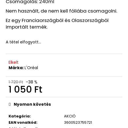
260
Csomagolás: 240ml
Ft
Nem használt, de nem kell fóliába csomagolni.
Ez egy Franciaországból és Olaszországból
importált termék.
A tétel elfogyott…
Elkelt
Márka:
L'Oréal
1 720 Ft
–38 %
1 050 Ft
Egységár:
Nyomon követés
Kategória
:
AKCIÓ
EAN vonalkód
:
3600523755721