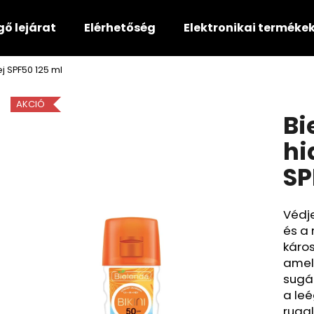
gő lejárat
Elérhetőség
Elektronikai terméke
ej SPF50 125 ml
Mit keres?
AKCIÓ
Bi
KERESÉS
hi
SP
Ajánljuk
Védje
és a
káros
amel
sugá
a le
ruga