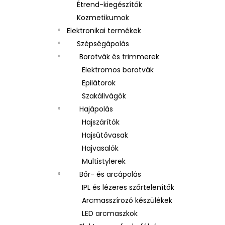
Étrend-kiegészítők
Kozmetikumok
Elektronikai termékek
Szépségápolás
Borotvák és trimmerek
Elektromos borotvák
Epilátorok
Szakállvágók
Hajápolás
Hajszárítók
Hajsütővasak
Hajvasalók
Multistylerek
Bőr- és arcápolás
IPL és lézeres szőrtelenítők
Arcmasszírozó készülékek
LED arcmaszkok