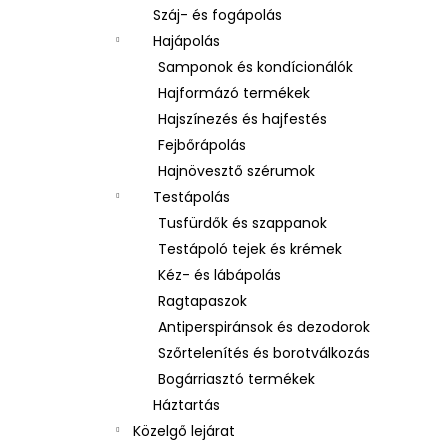
Száj- és fogápolás
Hajápolás
Samponok és kondícionálók
Hajformázó termékek
Hajszínezés és hajfestés
Fejbőrápolás
Hajnövesztő szérumok
Testápolás
Tusfürdők és szappanok
Testápoló tejek és krémek
Kéz- és lábápolás
Ragtapaszok
Antiperspiránsok és dezodorok
Szőrtelenítés és borotválkozás
Bogárriasztó termékek
Háztartás
Közelgő lejárat