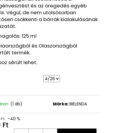
Y VÍZÁLLÓ
agénvesztést és az öregedés egyéb
 FEKETE, 7,6 ML
t is. Végül, de nem utolsósorban
tősen csökkenti a bőrrák kialakulásának
Ft
ázatát.
agolás: 125 ml
ciaországból és Olaszországból
tált termék.
oz sérült lehet.
áron
(1 db)
Márka:
BIELENDA
 Ft
–40 %
 Ft
égár: