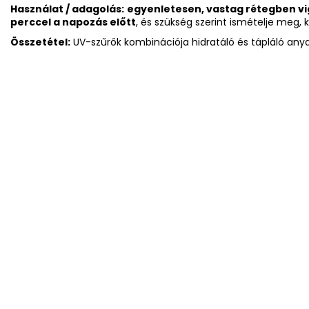
Használat / adagolás:
egyenletesen, vastag rétegben vig
perccel a napozás előtt
, és szükség szerint ismételje meg, 
Összetétel:
UV-szűrők kombinációja hidratáló és tápláló any