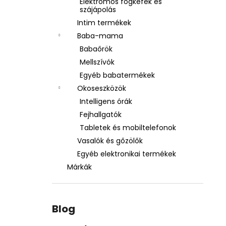
Elektromos fogkefék és
szájápolás
Intim termékek
Baba-mama
Babaőrök
Mellszívók
Egyéb babatermékek
Okoseszközök
Intelligens órák
Fejhallgatók
Tabletek és mobiltelefonok
Vasalók és gőzölők
Egyéb elektronikai termékek
Márkák
Blog