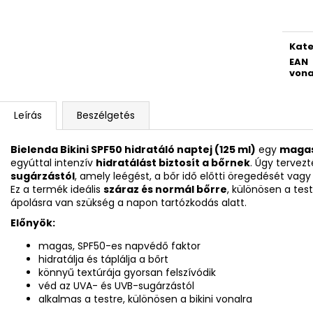
Kate
EAN
vona
Leírás
Beszélgetés
Bielenda Bikini SPF50 hidratáló naptej (125 ml)
egy
magas
egyúttal intenzív
hidratálást biztosít a bőrnek
. Úgy tervez
sugárzástól
, amely leégést, a bőr idő előtti öregedését vag
Ez a termék ideális
száraz és normál bőrre
, különösen a tes
ápolásra van szükség a napon tartózkodás alatt.
Előnyök:
magas, SPF50-es napvédő faktor
hidratálja és táplálja a bőrt
könnyű textúrája gyorsan felszívódik
véd az UVA- és UVB-sugárzástól
alkalmas a testre, különösen a bikini vonalra