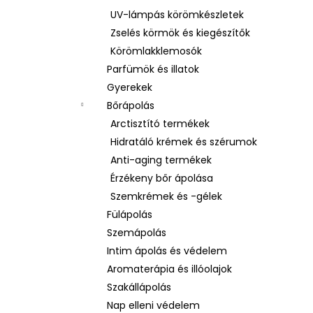
UV-lámpás körömkészletek
Zselés körmök és kiegészítők
Körömlakklemosók
Parfümök és illatok
Gyerekek
Bőrápolás
Arctisztító termékek
Hidratáló krémek és szérumok
Anti-aging termékek
Érzékeny bőr ápolása
Szemkrémek és -gélek
Fülápolás
Szemápolás
Intim ápolás és védelem
Aromaterápia és illóolajok
Szakállápolás
Nap elleni védelem