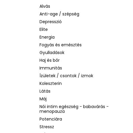
BIODERMA PHOTODERM AQUAFLUID
INVISIBLE SPF 50+ – LÁTHATATLAN
Alvás
ARCVÉDŐ KRÉM, 40 ML
Anti-age / szépség
2 480 Ft
Depresszió
Korábbi:
6 870 Ft
Elite
Energia
Fogyás és emésztés
Gyulladások
Haj és bőr
Immunitás
Ízületek / csontok / izmok
Koleszterin
Látás
Máj
Női intim egészség - babavárás -
menopauza
Potenciára
Stressz