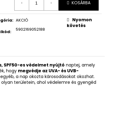
KOSÁRBA
Nyomon
gória
:
AKCIÓ
követés
5902169052188
lkód
:
, SPF50-es védelmet nyújtó
naptej, amely
ték, hogy
megvédje az UVA- és UVB-
y egyéb, a nap okozta károsodásokat okozhat.
t olyan területein, ahol védelemre és gyengéd