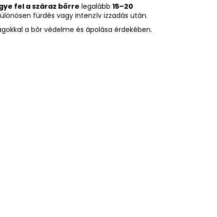
ye fel a száraz bőrre
legalább
15–20
különösen fürdés vagy intenzív izzadás után.
agokkal a bőr védelme és ápolása érdekében.