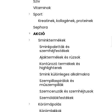
Szív
Vitaminok
Sport
Kreatinek, kollagének, proteinek
Sephora
AKCIÓ
Sminktermékek
Sminkpaletták és
szemhéjfestékek
Ajaktermékek és rúzsok
Kontúrozó termékek és
highlighterek
Smink különleges alkalmakra
Szempillaspirálok és
műszempillák
Szemceruzák és szemhéjtusok
Szemöldökfestékek
Körömápolás
Körömlakkok