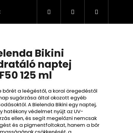
Keresés
Bejelentkezés
Kosár
k
Rendelésem
Minden termék
Agy
A
elenda Bikini
dratáló naptej
F50 125 ml
 bőrét a leégéstől, a korai öregedéstől
 nap sugárzása által okozott egyéb
odásoktól. A Bielenda Bikini egy naptej,
y hatékony védelmet nyújt az UV-
rzás ellen, és segít megelőzni nemcsak
Következő
égést és a pigmentfoltokat, hanem a bőr
lmasságának csökkenését, a