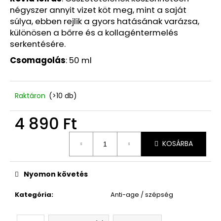
Ft
négyszer annyit vizet köt meg, mint a saját
Korábbi:
7
súlya, ebben rejlik a gyors hatásának varázsa,
520
különösen a bőrre és a kollagéntermelés
Ft
serkentésére.
Csomagolás
: 50 ml
Raktáron
(>10 db)
4 890 Ft
Egységár:
KOSÁRBA
Nyomon követés
Kategória
:
Anti-age / szépség