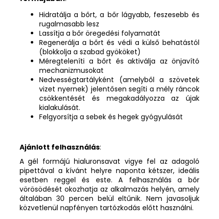
Hidratálja a bőrt, a bőr lágyabb, feszesebb és
rugalmasabb lesz
Lassítja a bőr öregedési folyamatát
Regenerálja a bőrt és védi a külső behatástól
(blokkolja a szabad gyököket)
Méregteleníti a bőrt és aktiválja az önjavító
mechanizmusokat
Nedvességtartályként (amelyből a szövetek
vizet nyernek) jelentősen segíti a mély ráncok
csökkentését és megakadályozza az újak
kialakulását.
Felgyorsítja a sebek és hegek gyógyulását
Ajánlott felhasználás
:
A gél formájú hialuronsavat vigye fel az
adagoló
pipettával a kívánt helyre naponta kétszer, ideális
esetben reggel és este. A felhasználás a bőr
vörösödését okozhatja az alkalmazás helyén, amely
általában 30 percen belül eltűnik. Nem javasoljuk
közvetlenül napfényen tartózkodás előtt használni.