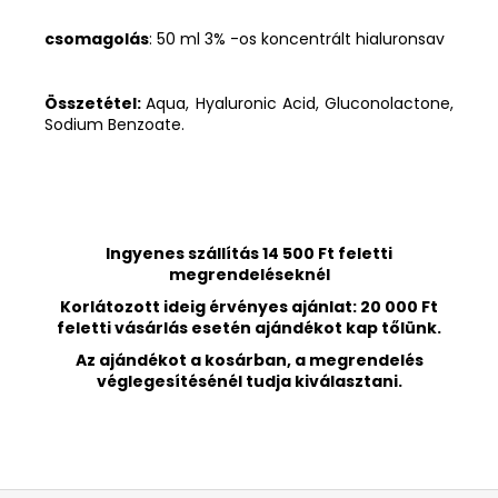
csomagolás
: 50 ml 3% -os koncentrált hialuronsav
Összetétel:
Aqua, Hyaluronic Acid, Gluconolactone,
Sodium Benzoate.
Ingyenes szállítás 14 500 Ft feletti
megrendeléseknél
Korlátozott ideig érvényes ajánlat: 20 000 Ft
feletti vásárlás esetén ajándékot kap tőlünk.
Az ajándékot a kosárban, a megrendelés
véglegesítésénél tudja kiválasztani.