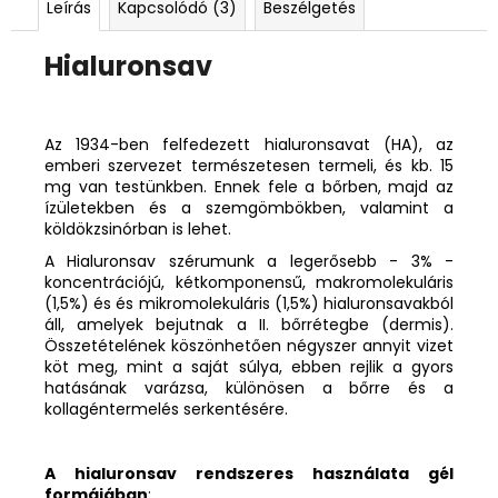
Leírás
Kapcsolódó (3)
Beszélgetés
Hialuronsav
Az 1934-ben felfedezett hialuronsavat (HA), az
emberi szervezet természetesen termeli, és kb. 15
mg van testünkben. Ennek fele a bőrben, majd az
ízületekben és a szemgömbökben, valamint a
köldökzsinórban is lehet.
A Hialuronsav szérumunk a legerősebb - 3% -
koncentrációjú, kétkomponensű, makromolekuláris
(1,5%) és és mikromolekuláris (1,5%) hialuronsavakból
áll, amelyek bejutnak a II. bőrrétegbe (dermis).
Összetételének köszönhetően négyszer annyit vizet
köt meg, mint a saját súlya, ebben rejlik a gyors
hatásának varázsa, különösen a bőrre és a
kollagéntermelés serkentésére.
A hialuronsav rendszeres használata gél
formájában
: