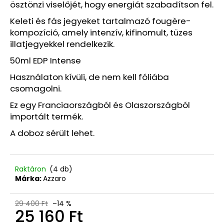
Ft
ösztönzi viselőjét, hogy energiát szabadítson fel.
Korábbi:
1
Keleti és fás jegyeket tartalmazó fougère-
260
kompozíció, amely intenzív, kifinomult, tüzes
Ft
illatjegyekkel rendelkezik.
50ml EDP Intense
Használaton kívüli, de nem kell fóliába
csomagolni.
Ez egy Franciaországból és Olaszországból
importált termék.
A doboz sérült lehet.
Raktáron
(4 db)
Márka:
Azzaro
29 400 Ft
–14 %
25 160 Ft