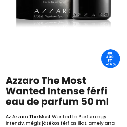
A
j
á
n
l
j
u
29
400
k
FT
–14 %
Azzaro The Most
ASTRID
HYALURONIC
GOLD
Wanted Intense férfi
FIATALÍTÓ
HIDROGÉL
eau de parfum 50 ml
SZEMKÖRNYÉKÁPOLÓ
TAPASZOK
(EXP:
03/26)
Az Azzaro The Most Wanted Le Parfum egy
intenzív, mégis játékos férfias illat, amely arra
250