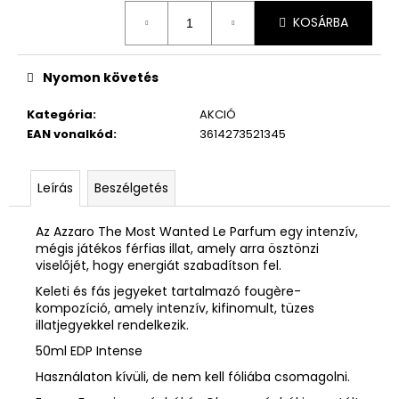
Egységár:
KOSÁRBA
Nyomon követés
Kategória
:
AKCIÓ
EAN vonalkód
:
3614273521345
Leírás
Beszélgetés
Az Azzaro The Most Wanted Le Parfum egy intenzív,
mégis játékos férfias illat, amely arra ösztönzi
viselőjét, hogy energiát szabadítson fel.
Keleti és fás jegyeket tartalmazó fougère-
kompozíció, amely intenzív, kifinomult, tüzes
illatjegyekkel rendelkezik.
50ml EDP Intense
Használaton kívüli, de nem kell fóliába csomagolni.