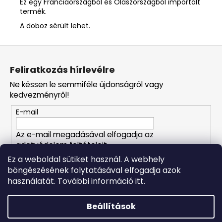
Ez egy Franciaországból és Olaszországból importált
termék.
A doboz sérült lehet.
L
á
Feliratkozás hírlevélre
b
Ne késsen le semmiféle újdonságról vagy
l
kedvezményről!
é
E-mail
c
Az e-mail megadásával elfogadja az
adatvédelem feltételeit.
Ez a weboldal sütiket használ. A webhely
böngészésének folytatásával elfogadja azok
FELIRATKOZÁS
használatát. További információ itt.
Beállítások
Shoptet készítette
Forró napokon nem javasoljuk a csomagautomatákba