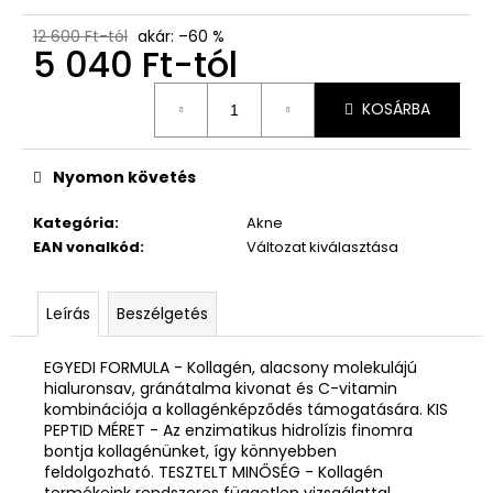
12 600 Ft-tól
akár: –60 %
5 040 Ft
-tól
Egységár:
KOSÁRBA
Nyomon követés
Kategória
:
Akne
EAN vonalkód
:
Változat kiválasztása
Leírás
Beszélgetés
EGYEDI FORMULA - Kollagén, alacsony molekulájú
hialuronsav, gránátalma kivonat és C-vitamin
kombinációja a kollagénképződés támogatására. KIS
PEPTID MÉRET - Az enzimatikus hidrolízis finomra
bontja kollagénünket, így könnyebben
feldolgozható. TESZTELT MINŐSÉG - Kollagén
termékeink rendszeres független vizsgálattal