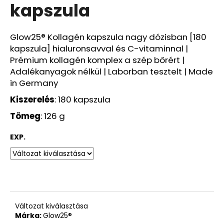
1
kapszula
760
Ft
Korábbi:
4
Glow25® Kollagén kapszula nagy dózisban [180
580
kapszula] hialuronsavval és C-vitaminnal |
Ft
Prémium kollagén komplex a szép bőrért |
Adalékanyagok nélkül | Laborban tesztelt | Made
in Germany
Kiszerelés
: 180 kapszula
Tömeg
: 126 g
EXP.
Változat kiválasztása
Márka:
Glow25®