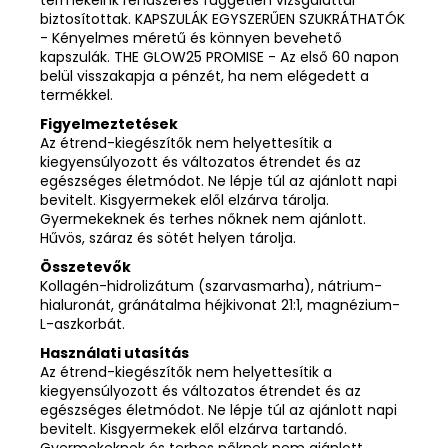
biztosítottak. KAPSZULÁK EGYSZERŰEN SZUKRÁTHATÓK
- Kényelmes méretű és könnyen bevehető
kapszulák. THE GLOW25 PROMISE - Az első 60 napon
belül visszakapja a pénzét, ha nem elégedett a
termékkel.
Figyelmeztetések
Az étrend-kiegészítők nem helyettesítik a
kiegyensúlyozott és változatos étrendet és az
egészséges életmódot. Ne lépje túl az ajánlott napi
bevitelt. Kisgyermekek elől elzárva tárolja.
Gyermekeknek és terhes nőknek nem ajánlott.
Hűvös, száraz és sötét helyen tárolja.
Összetevők
Kollagén-hidrolizátum (szarvasmarha), nátrium-
hialuronát, gránátalma héjkivonat 21:1, magnézium-
L-aszkorbát.
Használati utasítás
Az étrend-kiegészítők nem helyettesítik a
kiegyensúlyozott és változatos étrendet és az
egészséges életmódot. Ne lépje túl az ajánlott napi
bevitelt. Kisgyermekek elől elzárva tartandó.
Gyermekeknek és terhes nőknek nem ajánlott.