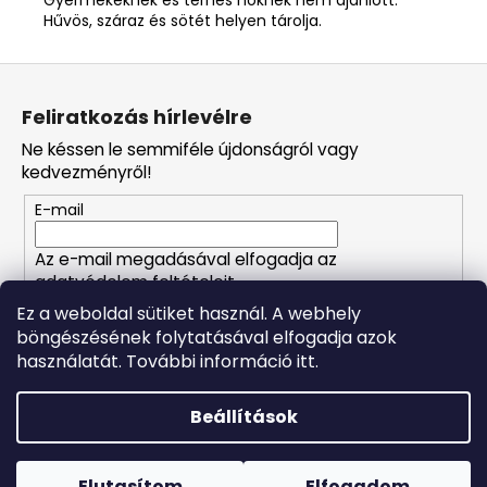
Hűvös, száraz és sötét helyen tárolja.
L
á
Feliratkozás hírlevélre
b
Ne késsen le semmiféle újdonságról vagy
l
kedvezményről!
é
E-mail
c
Az e-mail megadásával elfogadja az
adatvédelem feltételeit.
Ez a weboldal sütiket használ. A webhely
böngészésének folytatásával elfogadja azok
FELIRATKOZÁS
használatát. További információ itt.
Beállítások
Shoptet készítette
Forró napokon nem javasoljuk a csomagautomatákba
történő kézbesítést. A magas hőmérsékletre érzékeny
Copyright 2026
Naturalzen
. Minden jog fenntartva.
Süti
termékek átvételkor nem biztos, hogy optimális állapotban
Elutasítom
Elfogadom