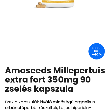
A
j
á
n
l
j
u
5 880
FT
k
–40 %
Amoseeds Millepertuis
APPLE
IPAD
10
extra fort 350mg 90
(2022)
64
zselés kapszula
GB
WI-
FI
SILVER
Ezek a kapszulák kiváló minőségű organikus
(A2696)
orbáncfűporból készültek, teljes hipericin-
–