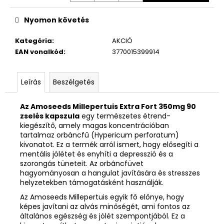
Nyomon követés
Kategória
:
AKCIÓ
EAN vonalkód
:
3770015399914
Leírás
Beszélgetés
Az Amoseeds Millepertuis Extra Fort 350mg 90
zselés kapszula
egy természetes étrend-
kiegészítő, amely magas koncentrációban
tartalmaz orbáncfű (Hypericum perforatum)
kivonatot. Ez a termék arról ismert, hogy elősegíti a
mentális jólétet és enyhíti a depresszió és a
szorongás tüneteit. Az orbáncfüvet
hagyományosan a hangulat javítására és stresszes
helyzetekben támogatásként használják.
Az Amoseeds Millepertuis egyik fő előnye, hogy
képes javítani az alvás minőségét, ami fontos az
általános egészség és jólét szempontjából. Ez a