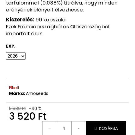
tartalommal (0,038%) titrálva, hogy minden
CSAK
A
erényének előnyeit élvezhesse.
KÉSZÜLÉK
Kiszerelés:
90 kapszula
92
Ezek Franciaországból és Olaszországból
170
Ft
importált áruk.
Korábbi:
135
EXP.
580
Ft
Elkelt
Márka:
Amoseeds
5 880 Ft
–40 %
3 520 Ft
Egységár:
KOSÁRBA