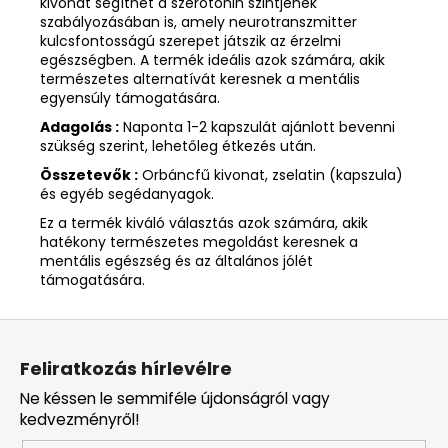
kivonat segíthet a szerotonin szintjének
szabályozásában is, amely neurotranszmitter
kulcsfontosságú szerepet játszik az érzelmi
egészségben. A termék ideális azok számára, akik
természetes alternatívát keresnek a mentális
egyensúly támogatására.
Adagolás :
Naponta 1-2 kapszulát ajánlott bevenni
szükség szerint, lehetőleg étkezés után.
Összetevők :
Orbáncfű kivonat, zselatin (kapszula)
és egyéb segédanyagok.
Ez a termék kiváló választás azok számára, akik
hatékony természetes megoldást keresnek a
mentális egészség és az általános jólét
támogatására.
L
á
Feliratkozás hírlevélre
b
Ne késsen le semmiféle újdonságról vagy
l
kedvezményről!
é