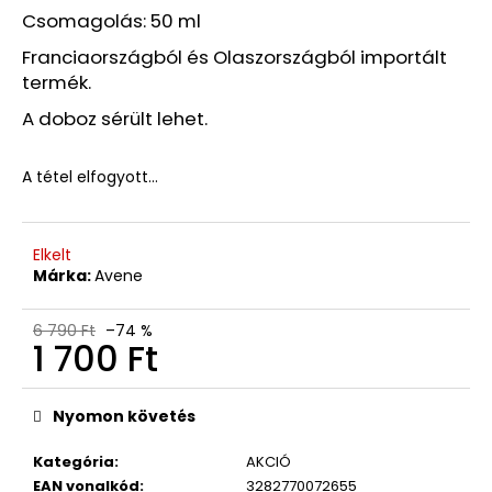
07/26
Csomagolás: 50 ml
3
Franciaországból és Olaszországból importált
740
Ft
termék.
Korábbi:
6
A doboz sérült lehet.
870
Ft
A tétel elfogyott…
Elkelt
Márka:
Avene
6 790 Ft
–74 %
1 700 Ft
Egységár:
Nyomon követés
Kategória
:
AKCIÓ
EAN vonalkód
:
3282770072655