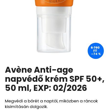
A
j
á
n
l
j
u
6 790
FT
k
–74 %
Avène Anti-age
BIODERMA
PHOTODERM
AQUAFLUID
napvédő krém SPF 50+,
SZÍNEZETT
FOLYADÉK,
50 ml, EXP: 02/2026
VILÁGOS,
SPF
50+,
40
Megvédi a bőrét a naptól, miközben a ráncok
ML,
kisimításán dolgozik.
EXP