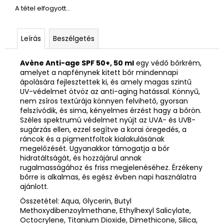
A tétel elfogyott…
Leírás
Beszélgetés
Avène Anti-age SPF 50+, 50 ml
egy védő bőrkrém,
amelyet a napfénynek kitett bőr mindennapi
ápolására fejlesztettek ki, és amely magas szintű
UV-védelmet ötvöz az anti-aging hatással. Könnyű,
nem zsíros textúrája könnyen felvihető, gyorsan
felszívódik, és sima, kényelmes érzést hagy a bőrön.
Széles spektrumú védelmet nyújt az UVA- és UVB-
sugárzás ellen, ezzel segítve a korai öregedés, a
ráncok és a pigmentfoltok kialakulásának
megelőzését. Ugyanakkor támogatja a bőr
hidratáltságát, és hozzájárul annak
rugalmasságához és friss megjelenéséhez. Érzékeny
bőrre is alkalmas, és egész évben napi használatra
ajánlott.
Összetétel: Aqua, Glycerin, Butyl
Methoxydibenzoylmethane, Ethylhexyl Salicylate,
Octocrylene, Titanium Dioxide, Dimethicone, Silica,