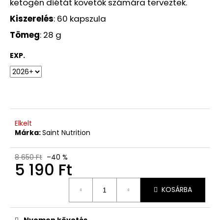
ketogén diétát követők számára terveztek.
420
Kiszerelés
: 60 kapszula
Ft
Korábbi:
Tömeg
: 28 g
2
600
Ft
EXP.
Elkelt
Márka:
Saint Nutrition
8 650 Ft
–40 %
5 190 Ft
Egységár:
KOSÁRBA
Nyomon követés