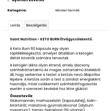
Kategória
:
Minden termék
Leírás
Beszélgetés
Saint Nutrition - KETO BURN Étvágycsökkentő.
A Keto Burn 60 kapszula egy olyan
táplálékkiegészítő, amelyet általában a ketogén
diétát követők számára terveztek.
A ketogén diéta olyan étrend, amely alacsony
szénhidráttartalmú és magas zsírtartalmú ételekből
áll, hogy serkentse a testet a ketózis nevű állapotba
lépésre. A ketózis során a test a zsírokat energiaként
használja, mivel csökkentett szénhidrátfogyasztás
esetén a szervezet kevésbé hoz létre glükózt.
Összetevők
:
Glükomannán, marhazselatin (kapszulahéj), kolin-
bitartarát, máriatövis gyümölcskivonat (silybum
marianum), tiamin-hidroklorid (B1-vitamin),