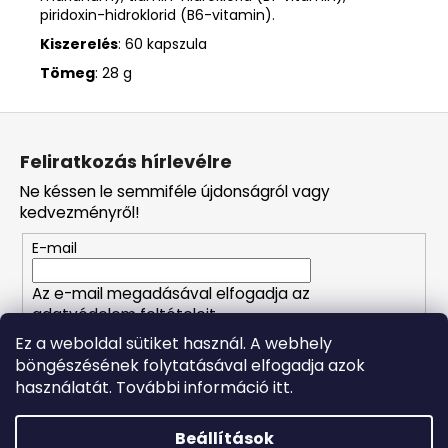
piridoxin-hidroklorid (B6-vitamin).
Kiszerelés
: 60 kapszula
Tömeg
: 28 g
L
á
Feliratkozás hírlevélre
b
Ne késsen le semmiféle újdonságról vagy
l
kedvezményről!
é
E-mail
c
Az e-mail megadásával elfogadja az
adatvédelem feltételeit.
Ez a weboldal sütiket használ. A webhely
böngészésének folytatásával elfogadja azok
FELIRATKOZÁS
használatát. További információ itt.
Beállítások