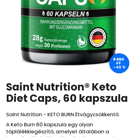
A
j
á
n
l
j
u
8 650
FT
k
–40 %
Saint Nutrition® Keto
MEDIBLANC
KIDS
RASPBERRY
Diet Caps, 60 kapszula
GYERMEK
FOGKRÉM,
MÁLNA
Saint Nutrition - KETO BURN Étvágycsökkentő.
ÍZŰ,
50
A Keto Burn 60 kapszula egy olyan
ML,
EXP:
táplálékkiegészítő, amelyet általában a
03/2026