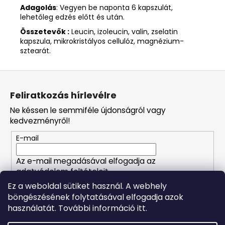
Adagolás
: Vegyen be naponta 6 kapszulát,
lehetőleg edzés előtt és után.
Összetevők :
Leucin, izoleucin, valin, zselatin
kapszula, mikrokristályos cellulóz, magnézium-
sztearát.
L
á
Feliratkozás hírlevélre
b
Ne késsen le semmiféle újdonságról vagy
l
kedvezményről!
é
E-mail
c
Az e-mail megadásával elfogadja az
adatvédelem feltételeit.
Ez a weboldal sütiket használ. A webhely
böngészésének folytatásával elfogadja azok
FELIRATKOZÁS
használatát. További információ itt.