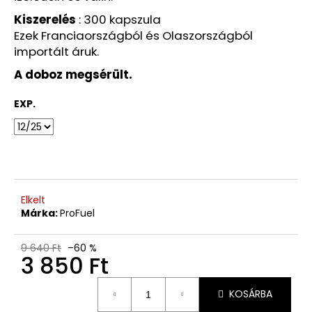
Ft
Korábbi:
Kiszerelés
: 300 kapszula
1
Ezek Franciaországból és Olaszországból
220
Ft
importált áruk.
A doboz megsérült.
EXP.
Elkelt
Márka:
ProFuel
9 640 Ft
–60 %
3 850 Ft
Egységár:
KOSÁRBA