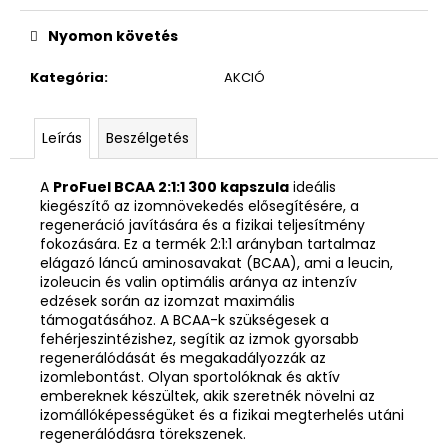
Nyomon követés
Kategória
:
AKCIÓ
Leírás
Beszélgetés
A
ProFuel BCAA 2:1:1 300 kapszula
ideális
kiegészítő az izomnövekedés elősegítésére, a
regeneráció javítására és a fizikai teljesítmény
fokozására. Ez a termék 2:1:1 arányban tartalmaz
elágazó láncú aminosavakat (BCAA), ami a leucin,
izoleucin és valin optimális aránya az intenzív
edzések során az izomzat maximális
támogatásához. A BCAA-k szükségesek a
fehérjeszintézishez, segítik az izmok gyorsabb
regenerálódását és megakadályozzák az
izomlebontást. Olyan sportolóknak és aktív
embereknek készültek, akik szeretnék növelni az
izomállóképességüket és a fizikai megterhelés utáni
regenerálódásra törekszenek.