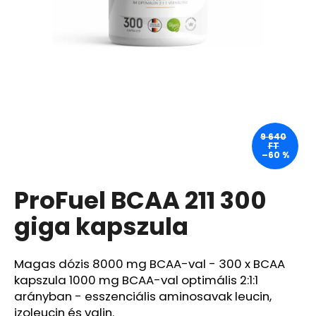
A
j
á
n
l
j
u
9 640
FT
k
–60 %
ProFuel BCAA 211 300
CARMEX
HIDRATÁLÓ
AJAKÁPOLÓ
giga kapszula
SPF
30
TRÓPUSI
Magas dózis 8000 mg BCAA-val - 300 x BCAA
GYÜMÖLCS
4,25
kapszula 1000 mg BCAA-val optimális 2:1:1
G
arányban - esszenciális aminosavak leucin,
340
izoleucin és valin.