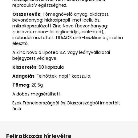
reproduktív egészséghez.
Összetevők
: Tömegnövelő anyag: akácrost,
bevonóanyag: hidroxipropil-metilcellulóz,
mikrokapszulázott Zinc Nova (bevonóanyag:
zsírsavak mono- és digliceridjei, cink-oxid),
szabadalmaztatott TRAACS cink-biszklicinát, szelén
élesztő.
.
A Zinc Nova a Lipotec S.A
vagy leányvállalatai
bejegyzett védjegye.
Kiszerelés
: 60 kapszula
Adagolás
: Felnőttek: napi 1 kapszula.
Tömeg
: 20,5g
A doboz megsérülhet!
Ezek Franciaországból és Olaszországból importált
áruk.
L
á
Feliratkozás hírlevélre