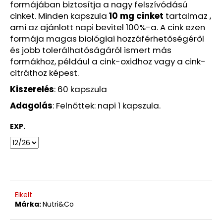
formájában biztosítja a nagy felszívódású
420
cinket. Minden kapszula
10 mg cinket
tartalmaz ,
Ft
ami az ajánlott napi bevitel 100%-a. A cink ezen
Korábbi:
2
formája magas biológiai hozzáférhetőségéről
600
és jobb tolerálhatóságáról ismert más
Ft
formákhoz, például a cink-oxidhoz vagy a cink-
citráthoz képest.
Kiszerelés
: 60 kapszula
Adagolás
: Felnőttek: napi 1 kapszula.
EXP.
Elkelt
Márka:
Nutri&Co