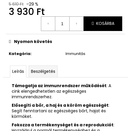
5 610 Ft
–29 %
3 930 Ft
Egységár:
KOSÁRBA
Nyomon követés
Kategória
:
Immunitás
Leírás
Beszélgetés
Támogatja az immunrendszer működését
: A
cink elengedhetetlen az egészséges
immunrendszerhez.
Elősegíti a bőr, a haj és a köröm egészségét
:
Segít fenntartani az egészséges bőrt, hajat és
körmöket.
Fokozza a termékenységet és a reprodukciót
:
Hozzájárul a normál termékenységhez és a