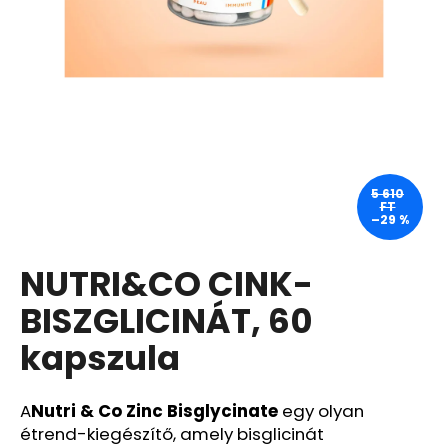
A
j
á
n
l
j
u
5 610
FT
k
–29 %
NUTRI&CO CINK-
MEDIBLANC
KIDS
RASPBERRY
BISZGLICINÁT, 60
GYERMEK
FOGKRÉM,
kapszula
MÁLNA
ÍZŰ,
50
ML,
A
Nutri & Co Zinc Bisglycinate
egy olyan
EXP:
étrend-kiegészítő, amely bisglicinát
03/2026