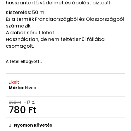
hosszantartó védelmet és ápolást biztosít.
07/26
3
Kiszerelés: 50 ml
740
Ez a termék Franciaországból és Olaszországból
Ft
származik.
Korábbi:
6
A doboz sérült lehet.
870
Használatlan, de nem feltétlenül fóliába
Ft
csomagolt.
A tétel elfogyott…
Elkelt
Márka:
Nivea
950 Ft
–17 %
780 Ft
Egységár:
Nyomon követés