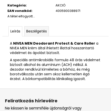
Kategória
:
AKCIÓ
EAN vonalkód
:
4005900388971
A tétel elfogyott…
Leírás
Beszélgetés
A
NIVEA MEN Deodorant Protect & Care Roller
a
NIVEA MEN krém által ihletett illattal hosszantartó
védelmet és ápolást biztosít.
A speciális antimikrobiális formula 48 órás védelmet
biztosít alkohol és alumínium (ACH) nélkül. A
dezodor rendkívül kíméletes a bőrhöz, és még
borotválkozás után sem okoz kellemetlen égő
érzést. A bőrkompatibilitás klinikailag igazolt.
L
á
Feliratkozás hírlevélre
b
Ne késsen le semmiféle újdonságról vagy
l