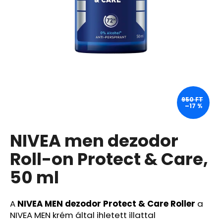
A
j
á
n
l
j
u
950 FT
k
–17 %
NIVEA men dezodor
BIODERMA
PHOTODERM
AQUAFLUID
Roll-on Protect & Care,
SZÍNEZETT
FOLYADÉK,
50 ml
VILÁGOS,
SPF
50+,
40
A
NIVEA MEN dezodor Protect & Care Roller
a
ML,
NIVEA MEN krém által ihletett illattal
EXP