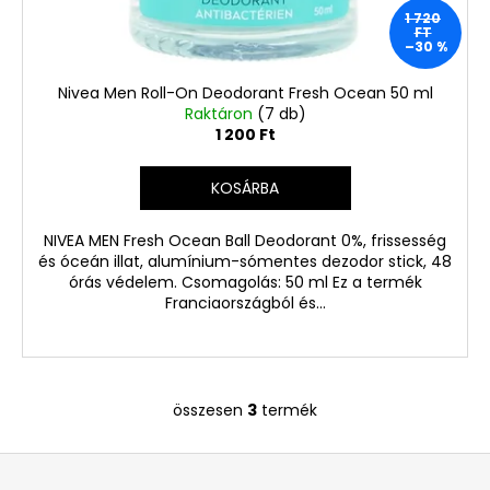
1 720
FT
–30 %
Nivea Men Roll-On Deodorant Fresh Ocean 50 ml
Raktáron
(7 db)
1 200 Ft
KOSÁRBA
NIVEA MEN Fresh Ocean Ball Deodorant 0%, frissesség
és óceán illat, alumínium-sómentes dezodor stick, 48
órás védelem. Csomagolás: 50 ml Ez a termék
Franciaországból és...
összesen
3
termék
L
i
L
s