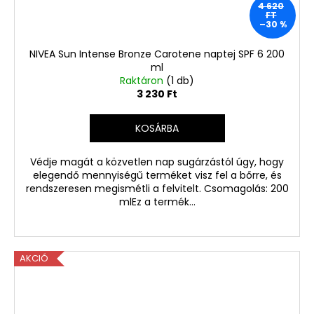
Ft
4 620
Korábbi:
FT
1
–30 %
220
Ft
NIVEA Sun Intense Bronze Carotene naptej SPF 6 200
ml
Raktáron
(1 db)
3 230 Ft
KOSÁRBA
Védje magát a közvetlen nap sugárzástól úgy, hogy
elegendő mennyiségű terméket visz fel a bőrre, és
rendszeresen megismétli a felvitelt. Csomagolás: 200
mlEz a termék...
AKCIÓ