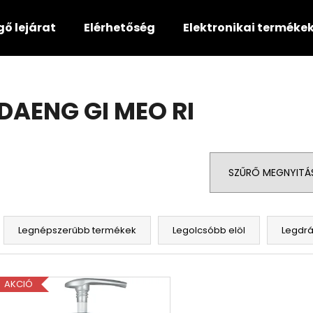
gő lejárat
Elérhetőség
Elektronikai terméke
Mit keres?
DAENG GI MEO RI
KERESÉS
SZŰRŐ MEGNYITÁ
Ajánljuk
T
e
Legnépszerűbb termékek
Legolcsóbb elöl
Legdr
r
m
T
é
AKCIÓ
e
k
r