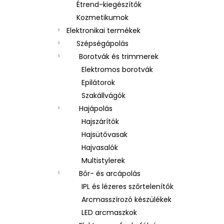
Étrend-kiegészítők
Kozmetikumok
Elektronikai termékek
Szépségápolás
Borotvák és trimmerek
Elektromos borotvák
Epilátorok
Szakállvágók
Hajápolás
Hajszárítók
Hajsütővasak
Hajvasalók
Multistylerek
Bőr- és arcápolás
IPL és lézeres szőrtelenítők
Arcmasszírozó készülékek
LED arcmaszkok