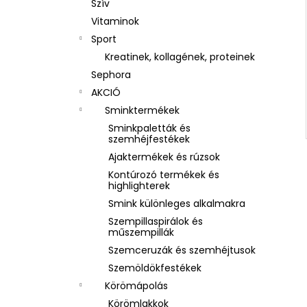
Szív
Vitaminok
Sport
Kreatinek, kollagének, proteinek
Sephora
AKCIÓ
Sminktermékek
Sminkpaletták és
szemhéjfestékek
Ajaktermékek és rúzsok
Kontúrozó termékek és
highlighterek
Smink különleges alkalmakra
Szempillaspirálok és
műszempillák
Szemceruzák és szemhéjtusok
Szemöldökfestékek
Körömápolás
Körömlakkok