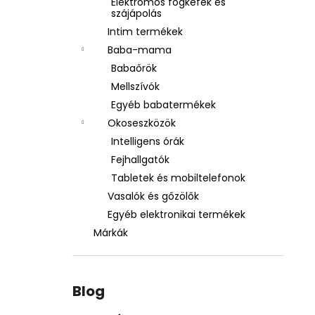
Elektromos fogkefék és
szájápolás
Intim termékek
Baba-mama
Babaőrök
Mellszívók
Egyéb babatermékek
Okoseszközök
Intelligens órák
Fejhallgatók
Tabletek és mobiltelefonok
Vasalók és gőzölők
Egyéb elektronikai termékek
Márkák
Blog