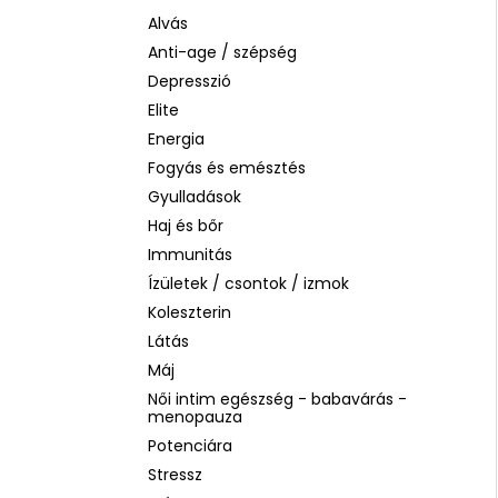
BIODERMA PHOTODERM AQUAFLUID
INVISIBLE SPF 50+ – LÁTHATATLAN
Alvás
ARCVÉDŐ KRÉM, 40 ML
Anti-age / szépség
2 480 Ft
Depresszió
Korábbi:
6 870 Ft
Elite
Energia
Fogyás és emésztés
Gyulladások
Haj és bőr
Immunitás
Ízületek / csontok / izmok
Koleszterin
Látás
Máj
Női intim egészség - babavárás -
menopauza
Potenciára
Stressz