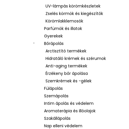
UV-lámpás körömkészletek
Zselés körmök és kiegészítők
Körömlakklemosók
Parfümök és illatok
Gyerekek
Bőrápolás
Arctisztító termékek
Hidratáló krémek és szérumok
Anti-aging termékek
Érzékeny bőr ápolása
Szemkrémek és -gélek
Fülápolás
Szemápolás
Intim ápolás és védelem
Aromaterápia és illóolajok
Szakállápolás
Nap elleni védelem