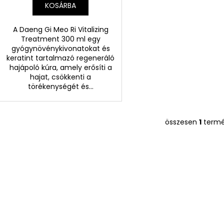
KOSÁRBA
A Daeng Gi Meo Ri Vitalizing
Treatment 300 ml egy
gyógynövénykivonatokat és
keratint tartalmazó regeneráló
hajápoló kúra, amely erősíti a
hajat, csökkenti a
törékenységét és...
összesen
1
term
L
i
s
t
a
i
r
á
n