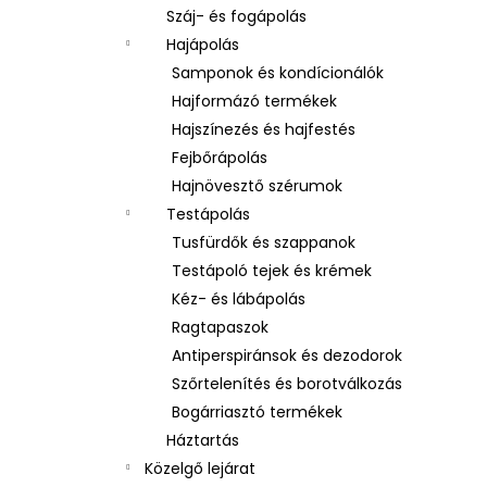
Száj- és fogápolás
Hajápolás
Samponok és kondícionálók
Hajformázó termékek
Hajszínezés és hajfestés
Fejbőrápolás
Hajnövesztő szérumok
Testápolás
Tusfürdők és szappanok
Testápoló tejek és krémek
Kéz- és lábápolás
Ragtapaszok
Antiperspiránsok és dezodorok
Szőrtelenítés és borotválkozás
Bogárriasztó termékek
Háztartás
Közelgő lejárat