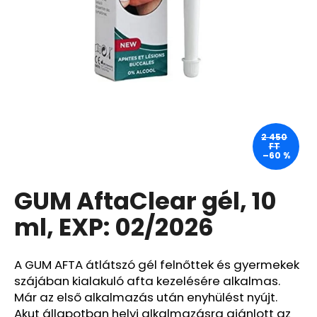
A
j
á
n
l
j
u
2 450
FT
k
–60 %
GUM AftaClear gél, 10
WAHL
HOME
PRO
ml, EXP: 02/2026
300
–
FEKETE
A GUM AFTA átlátszó gél felnőttek és gyermekek
HAJNYÍRÓ
GÉP
szájában kialakuló afta kezelésére alkalmas.
OTTHONI
Már az első alkalmazás után enyhülést nyújt.
HASZNÁLATRA
-
Akut állapotban helyi alkalmazásra ajánlott az