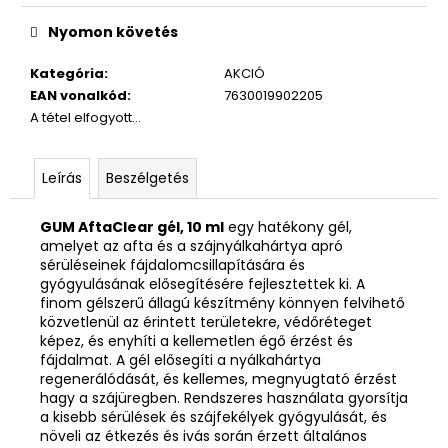
Egységár:
Nyomon követés
Kategória
:
AKCIÓ
EAN vonalkód
:
7630019902205
A tétel elfogyott…
Leírás
Beszélgetés
GUM AftaClear gél, 10 ml
egy hatékony gél,
amelyet az afta és a szájnyálkahártya apró
sérüléseinek fájdalomcsillapítására és
gyógyulásának elősegítésére fejlesztettek ki. A
finom gélszerű állagú készítmény könnyen felvihető
közvetlenül az érintett területekre, védőréteget
képez, és enyhíti a kellemetlen égő érzést és
fájdalmat. A gél elősegíti a nyálkahártya
regenerálódását, és kellemes, megnyugtató érzést
hagy a szájüregben. Rendszeres használata gyorsítja
a kisebb sérülések és szájfekélyek gyógyulását, és
növeli az étkezés és ivás során érzett általános