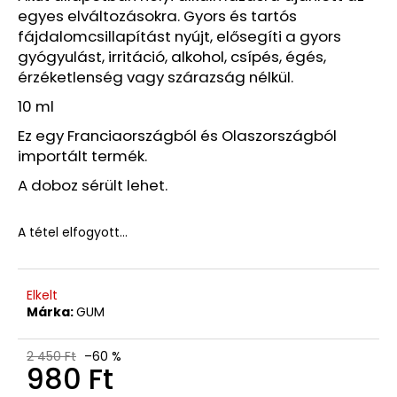
B-
egyes elváltozásokra. Gyors és tartós
KATEGÓRIÁS
fájdalomcsillapítást nyújt, elősegíti a gyors
TERMÉK
(W02)
gyógyulást, irritáció, alkohol, csípés, égés,
érzéketlenség vagy szárazság nélkül.
7
990
10 ml
Ft
Korábbi:
Ez egy Franciaországból és Olaszországból
11
980
importált termék.
Ft
A doboz sérült lehet.
A tétel elfogyott…
Elkelt
Márka:
GUM
2 450 Ft
–60 %
980 Ft