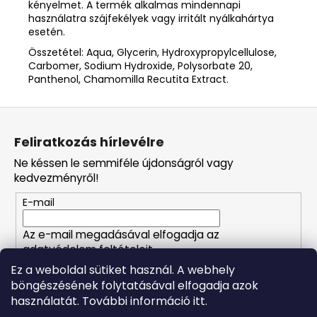
kényelmet. A termék alkalmas mindennapi
használatra szájfekélyek vagy irritált nyálkahártya
esetén.
Összetétel: Aqua, Glycerin, Hydroxypropylcellulose,
Carbomer, Sodium Hydroxide, Polysorbate 20,
Panthenol, Chamomilla Recutita Extract.
L
á
Feliratkozás hírlevélre
b
Ne késsen le semmiféle újdonságról vagy
l
kedvezményről!
é
E-mail
c
Az e-mail megadásával elfogadja az
adatvédelem feltételeit.
Ez a weboldal sütiket használ. A webhely
böngészésének folytatásával elfogadja azok
FELIRATKOZÁS
használatát. További információ itt.