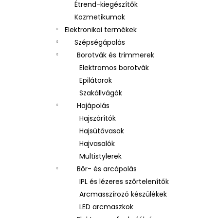
Étrend-kiegészítők
Kozmetikumok
Elektronikai termékek
Szépségápolás
Borotvák és trimmerek
Elektromos borotvák
Epilátorok
Szakállvágók
Hajápolás
Hajszárítók
Hajsütővasak
Hajvasalók
Multistylerek
Bőr- és arcápolás
IPL és lézeres szőrtelenítők
Arcmasszírozó készülékek
LED arcmaszkok