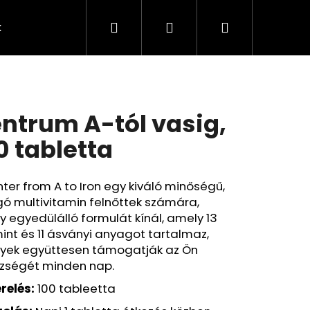
Keresés
Bejelentkezés
Kosár
k
Rendelésem
Minden termék
Agy
A
ntrum A-tól vasig,
0 tabletta
ter from A to Iron egy kiváló minőségű,
ó multivitamin felnőttek számára,
 egyedülálló formulát kínál, amely 13
int és 11 ásványi anyagot tartalmaz,
yek együttesen támogatják az Ön
zségét minden nap.
Következő
relés:
100 tableetta