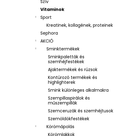
Szív
Vitaminok
Sport
Kreatinek, kollagének, proteinek
Sephora
AKCIÓ
Sminktermékek
Sminkpaletták és
szemhéjfestékek
Ajaktermékek és rúzsok
Kontúrozó termékek és
highlighterek
Smink különleges alkalmakra
Szempillaspirálok és
műszempillák
Szemceruzák és szemhéjtusok
Szemöldökfestékek
Körömápolás
Körömlakkok