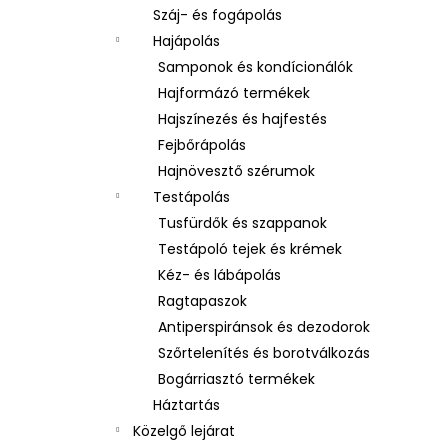
Száj- és fogápolás
Hajápolás
Samponok és kondícionálók
Hajformázó termékek
Hajszínezés és hajfestés
Fejbőrápolás
Hajnövesztő szérumok
Testápolás
Tusfürdők és szappanok
Testápoló tejek és krémek
Kéz- és lábápolás
Ragtapaszok
Antiperspiránsok és dezodorok
Szőrtelenítés és borotválkozás
Bogárriasztó termékek
Háztartás
Közelgő lejárat