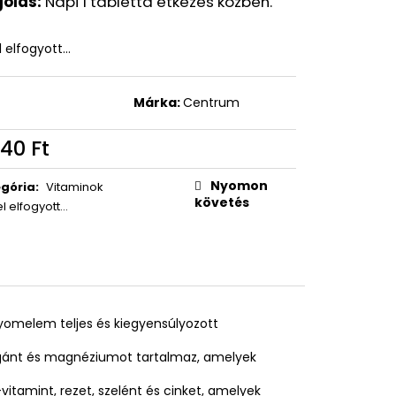
olás:
Napi 1 tabletta étkezés közben.
Y VÍZÁLLÓ
 FEKETE, 7,6 ML
l elfogyott…
Ft
t
Márka:
Centrum
40 Ft
égár:
Nyomon
gória
:
Vitaminok
követés
el elfogyott…
 nyomelem teljes és kiegyensúlyozott
angánt és magnéziumot tartalmaz, amelyek
itamint, rezet, szelént és cinket, amelyek