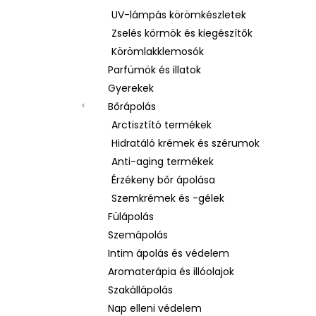
UV-lámpás körömkészletek
Zselés körmök és kiegészítők
Körömlakklemosók
Parfümök és illatok
Gyerekek
Bőrápolás
Arctisztító termékek
Hidratáló krémek és szérumok
Anti-aging termékek
Érzékeny bőr ápolása
Szemkrémek és -gélek
Fülápolás
Szemápolás
Intim ápolás és védelem
Aromaterápia és illóolajok
Szakállápolás
Nap elleni védelem