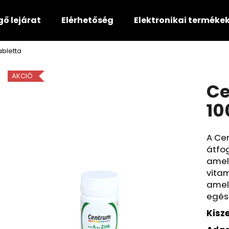
gő lejárat
Elérhetőség
Elektronikai terméke
abletta
Mit keres?
AKCIÓ
Ce
KERESÉS
10
A Cen
Ajánljuk
átfog
amely
vitam
amel
egés
Kisze