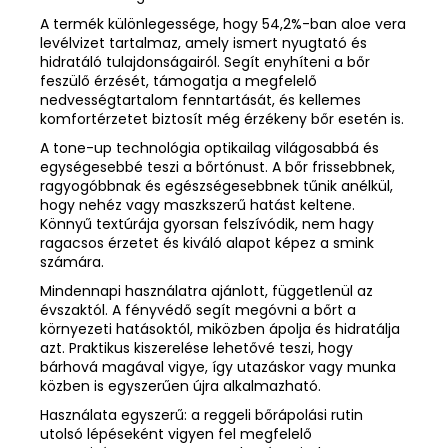
A termék különlegessége, hogy 54,2%-ban aloe vera
levélvizet tartalmaz, amely ismert nyugtató és
hidratáló tulajdonságairól. Segít enyhíteni a bőr
feszülő érzését, támogatja a megfelelő
nedvességtartalom fenntartását, és kellemes
komfortérzetet biztosít még érzékeny bőr esetén is.
A tone-up technológia optikailag világosabbá és
egységesebbé teszi a bőrtónust. A bőr frissebbnek,
ragyogóbbnak és egészségesebbnek tűnik anélkül,
hogy nehéz vagy maszkszerű hatást keltene.
Könnyű textúrája gyorsan felszívódik, nem hagy
ragacsos érzetet és kiváló alapot képez a smink
számára.
Mindennapi használatra ajánlott, függetlenül az
évszaktól. A fényvédő segít megóvni a bőrt a
környezeti hatásoktól, miközben ápolja és hidratálja
azt. Praktikus kiszerelése lehetővé teszi, hogy
bárhová magával vigye, így utazáskor vagy munka
közben is egyszerűen újra alkalmazható.
Használata egyszerű: a reggeli bőrápolási rutin
utolsó lépéseként vigyen fel megfelelő