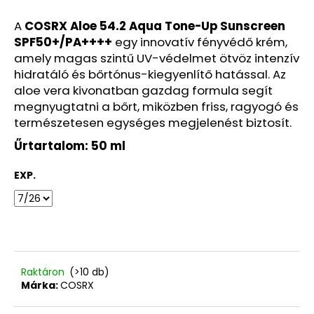
Ft
A
COSRX Aloe 54.2 Aqua Tone-Up Sunscreen
SPF50+/PA++++
egy innovatív fényvédő krém,
amely magas szintű UV-védelmet ötvöz intenzív
hidratáló és bőrtónus-kiegyenlítő hatással. Az
aloe vera kivonatban gazdag formula segít
megnyugtatni a bőrt, miközben friss, ragyogó és
természetesen egységes megjelenést biztosít.
Űrtartalom: 50 ml
EXP.
Raktáron
(>10 db)
Márka:
COSRX