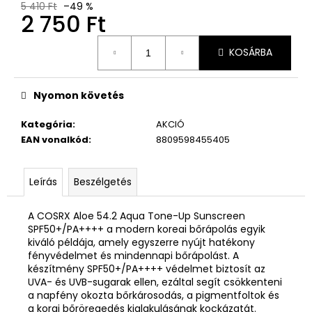
5 410 Ft
–49 %
2 750 Ft
Egységár:
KOSÁRBA
Nyomon követés
Kategória
:
AKCIÓ
EAN vonalkód
:
8809598455405
Leírás
Beszélgetés
A COSRX Aloe 54.2 Aqua Tone-Up Sunscreen
SPF50+/PA++++ a modern koreai bőrápolás egyik
kiváló példája, amely egyszerre nyújt hatékony
fényvédelmet és mindennapi bőrápolást. A
készítmény SPF50+/PA++++ védelmet biztosít az
UVA- és UVB-sugarak ellen, ezáltal segít csökkenteni
a napfény okozta bőrkárosodás, a pigmentfoltok és
a korai bőröregedés kialakulásának kockázatát.