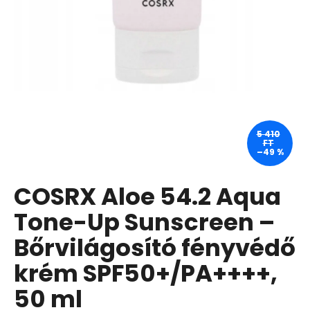
A
j
á
n
l
j
u
5 410
FT
k
–49 %
COSRX Aloe 54.2 Aqua
GOPRO
ÚJRATÖLTHETŐ
AKKUMULÁTOR
Tone-Up Sunscreen –
ENDURO
Bőrvilágosító fényvédő
8
400
krém SPF50+/PA++++,
Ft
Korábbi:
11
50 ml
760