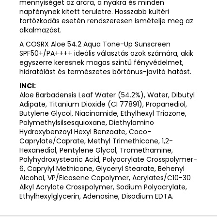
mennyiséget az arcra, a nyakra és minden
napfénynek kitett területre. Hosszabb kültéri
tartózkodás esetén rendszeresen ismételje meg az
alkalmazást.
A COSRX Aloe 54.2 Aqua Tone-Up Sunscreen
SPF50+/PA++++ ideális választás azok számára, akik
egyszerre keresnek magas szintű fényvédelmet,
hidratálást és természetes bőrtónus-javító hatást.
INCI:
Aloe Barbadensis Leaf Water (54.2%), Water, Dibutyl
Adipate, Titanium Dioxide (CI 77891), Propanediol,
Butylene Glycol, Niacinamide, Ethylhexyl Triazone,
Polymethylsilsesquioxane, Diethylamino
Hydroxybenzoyl Hexyl Benzoate, Coco-
Caprylate/Caprate, Methyl Trimethicone, 1,2-
Hexanediol, Pentylene Glycol, Tromethamine,
Polyhydroxystearic Acid, Polyacrylate Crosspolymer-
6, Caprylyl Methicone, Glyceryl Stearate, Behenyl
Alcohol, VP/Eicosene Copolymer, Acrylates/C10-30
Alkyl Acrylate Crosspolymer, Sodium Polyacrylate,
Ethylhexylglycerin, Adenosine, Disodium EDTA.