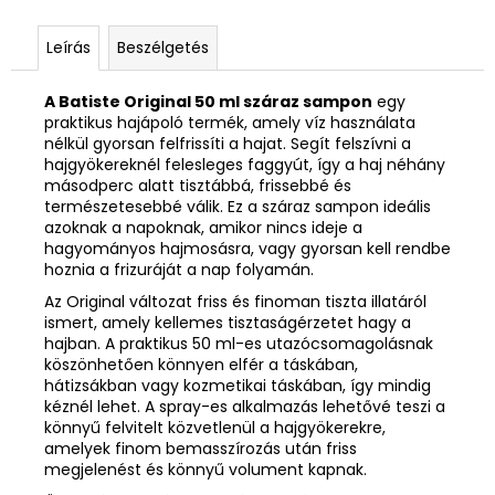
Leírás
Beszélgetés
A Batiste Original 50 ml száraz sampon
egy
praktikus hajápoló termék, amely víz használata
nélkül gyorsan felfrissíti a hajat. Segít felszívni a
hajgyökereknél felesleges faggyút, így a haj néhány
másodperc alatt tisztábbá, frissebbé és
természetesebbé válik. Ez a száraz sampon ideális
azoknak a napoknak, amikor nincs ideje a
hagyományos hajmosásra, vagy gyorsan kell rendbe
hoznia a frizuráját a nap folyamán.
Az Original változat friss és finoman tiszta illatáról
ismert, amely kellemes tisztaságérzetet hagy a
hajban. A praktikus 50 ml-es utazócsomagolásnak
köszönhetően könnyen elfér a táskában,
hátizsákban vagy kozmetikai táskában, így mindig
kéznél lehet. A spray-es alkalmazás lehetővé teszi a
könnyű felvitelt közvetlenül a hajgyökerekre,
amelyek finom bemasszírozás után friss
megjelenést és könnyű volument kapnak.