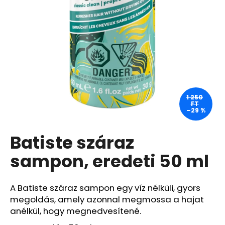
A
j
á
n
l
j
u
1 250
FT
k
–29 %
Batiste száraz
BIODERMA
PHOTODERM
PEDIATRICS
sampon, eredeti 50 ml
TESTÁPOLÓ
KRÉM
SPF
A Batiste száraz sampon egy víz nélküli, gyors
50+
100
megoldás, amely azonnal megmossa a hajat
ML
anélkül, hogy megnedvesítené.
(LEJÁRAT:
6/26)