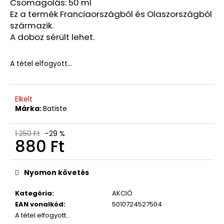
Csomagolás: 50 ml
2
Ez a termék Franciaországból és Olaszországból
730
származik.
Ft
Korábbi:
A doboz sérült lehet.
5
460
Ft
A tétel elfogyott…
Elkelt
Márka:
Batiste
1 250 Ft
–29 %
880 Ft
Egységár:
Nyomon követés
Kategória
:
AKCIÓ
EAN vonalkód
:
5010724527504
A tétel elfogyott…