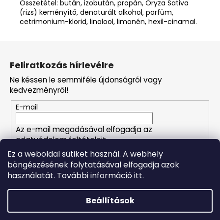
Összetétel: bután, izobután, propán, Oryza Sativa
(rizs) keményítő, denaturált alkohol, parfüm,
cetrimonium-klorid, linalool, limonén, hexil-cinamal.
L
á
Feliratkozás hírlevélre
b
Ne késsen le semmiféle újdonságról vagy
l
kedvezményről!
é
E-mail
c
Az e-mail megadásával elfogadja az
adatvédelem feltételeit.
Ez a weboldal sütiket használ. A webhely
böngészésének folytatásával elfogadja azok
FELIRATKOZÁS
használatát. További információ itt.
Beállítások
Shoptet készítette
Forró napokon nem javasoljuk a csomagautomatákba