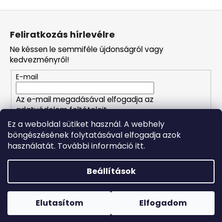
L
á
Feliratkozás hírlevélre
b
Ne késsen le semmiféle újdonságról vagy
l
kedvezményről!
é
E-mail
c
Az e-mail megadásával elfogadja az
adatvédelem feltételeit.
Ez a weboldal sütiket használ. A webhely
böngészésének folytatásával elfogadja azok
FELIRATKOZÁS
használatát. További információ itt.
Beállítások
Shoptet készítette
Forró napokon nem javasoljuk a csomagautomatákba
történő kézbesítést. A magas hőmérsékletre érzékeny
Copyright 2026
Naturalzen
. Minden jog fenntartva.
Süti
termékek átvételkor nem biztos, hogy optimális állapotban
Elutasítom
Elfogadom
beállítások szerkesztése
lesznek.