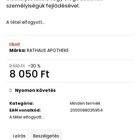
SPRAY,
személyiségük fejlődésével.
200
ML
4
A tétel elfogyott…
160
Ft
Korábbi:
18
Elkelt
990
Márka:
RATHAUS APOTHEKE
Ft
11 510 Ft
–30 %
8 050 Ft
Egységár:
Nyomon követés
Kategória
:
Minden termék
EAN vonalkód
:
2000088035954
A tétel elfogyott…
Leírás
Beszélgetés