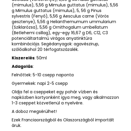
(mimulus), 5,56 g Mimulus guttatus (mimulus), 5,56
g Mimulus guttatus (mimulus), 5, 56 g Pinus
sylvestris (Fenyő), 5,56 g Aesculus carne (Vörös
gesztenye), 5,56 g Helianthemumum ummularium
(Sziklarózsa), 5,56 g Ornithogalum umbellatum
(Betlehemi csillag), egy-egy 16,67 g D6, C12, C3
potenciáltartalmú virágos anyatinktúra
kombinációja. Segédanyagok: agavészirup,
szőlőalkohol 20 térfogatszázalék.
Kiszerelés
: 50ml
Adagolás
:
Felnőttek: 5-10 csepp naponta
Gyermekek: napi 2-5 csepp
Oldja fel a cseppeket egy pohár vízben és
napközben kortyonként igya meg, vagy alkalmazzon
1-3 cseppet közvetlenül a nyelvére.
A doboz megsérülhet!
Ezek Franciaországból és Olaszországból importált
áruk.