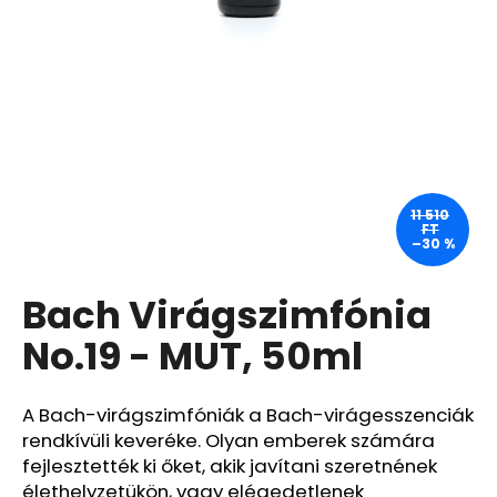
A
j
á
n
l
j
u
11 510
FT
k
–30 %
Bach Virágszimfónia
SOL
DE
JANEIRO
No.19 - MUT, 50ml
RIO
RADIANCE
SPF
A Bach-virágszimfóniák a Bach-virágesszenciák
50,
FRISSÍTŐ
rendkívüli keveréke. Olyan emberek számára
ÉS
fejlesztették ki őket, akik javítani szeretnének
HIDRATÁLÓ
BŐRVÉDŐ
élethelyzetükön, vagy elégedetlenek